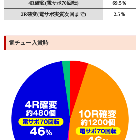
4R確変(電サポ70回転)
69.5％
2R確変(電サポ実質次回まで)
2.5％
電チュー入賞時