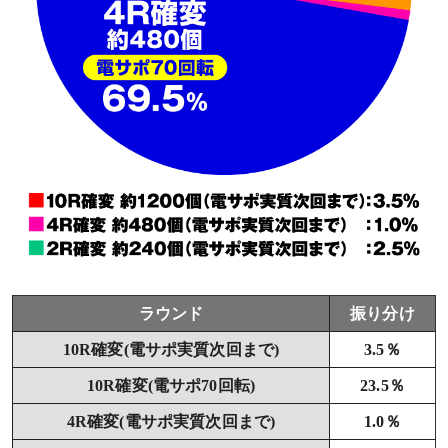
ラウンド
振り分け
10R確変(電サポ実質次回まで)
3.5％
10R確変(電サポ70回転)
23.5％
4R確変(電サポ実質次回まで)
1.0％