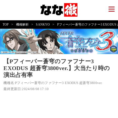
TOP
>
機種解析
>
SANKYO
>
Pフィーバー蒼穹のファフナー3 EXODUS 超蒼
【Pフィーバー蒼穹のファフナー3
EXODUS 超蒼穹3800ver.】大当たり時の
演出占有率
機種名:Pフィーバー蒼穹のファフナー3 EXODUS 超蒼穹3800ver.
最終更新日:2024/08/08 17:10