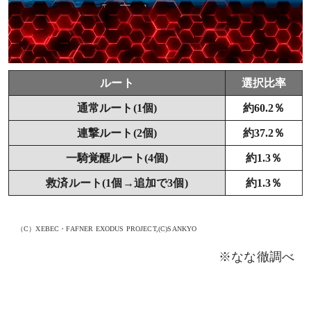
ルート
選択比率
通常ルート(1個)
約60.2％
連撃ルート(2個)
約37.2％
一騎覚醒ルート(4個)
約1.3％
救済ルート(1個→追加で3個)
約1.3％
（C）XEBEC・FAFNER EXODUS PROJECT,(C)SANKYO
※なな徹調べ