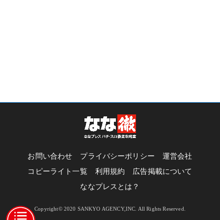
お問い合わせ
プライバシーポリシー
運営会社
コピーライト一覧
利用規約
広告掲載について
ななプレスとは？
Copyright© 2020 SANKYO AGENCY,INC. All Rights Reserved.