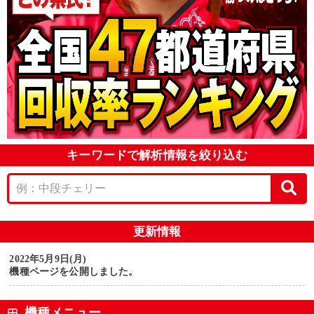
キーワードで解析情報を絞り込む
更新情報
2022年5月9日(月)
機種ページを公開しました。
機種メニュー