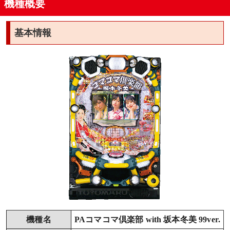
機種概要
基本情報
機種名
PAコマコマ倶楽部 with 坂本冬美 99ver.