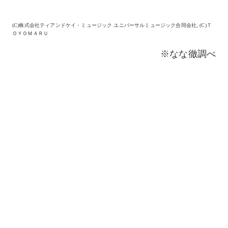
(C)株式会社ティアンドケイ・ミュージック ユニバーサルミュージック合同会社, (C)Ｔ
ＯＹＯＭＡＲＵ
※なな徹調べ