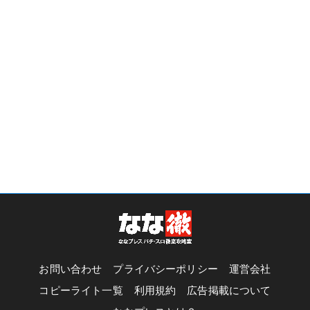
お問い合わせ
プライバシーポリシー
運営会社
コピーライト一覧
利用規約
広告掲載について