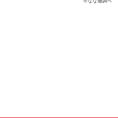
※なな徹調べ