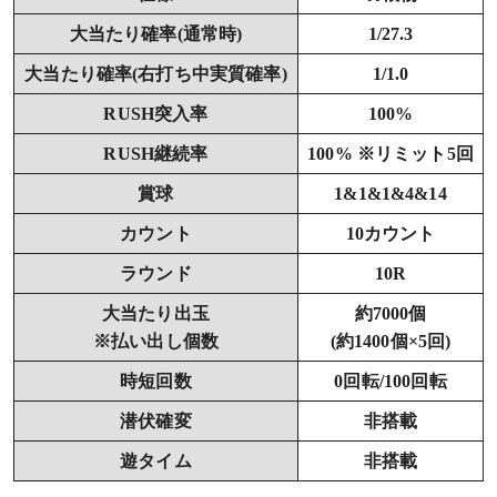
大当たり確率(通常時)
1/27.3
大当たり確率(右打ち中実質確率)
1/1.0
RUSH突入率
100%
RUSH継続率
100% ※リミット5回
賞球
1&1&1&4&14
カウント
10カウント
ラウンド
10R
大当たり出玉
約7000個
※払い出し個数
(約1400個×5回)
時短回数
0回転/100回転
潜伏確変
非搭載
遊タイム
非搭載