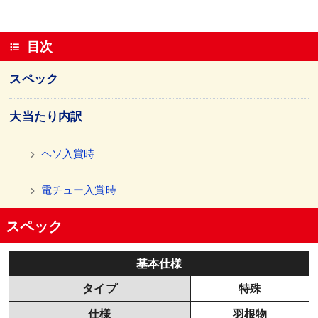
目次
スペック
大当たり内訳
ヘソ入賞時
電チュー入賞時
スペック
基本仕様
タイプ
特殊
仕様
羽根物