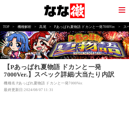
TOP
>
機種解析
>
高尾
>
Pあっぱれ夏物語 ドカンと一発7000Ver.
>
ス
【Pあっぱれ夏物語 ドカンと一発
7000Ver.】スペック詳細/大当たり内訳
機種名:Pあっぱれ夏物語 ドカンと一発7000Ver.
最終更新日:2024/08/07 11:31