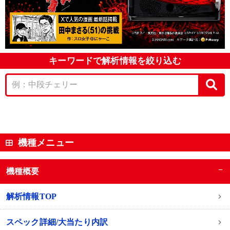
キーワードで解析情報を絞り込む
機種メニュー
−
機種概要
解析情報TOP
スペック詳細/大当たり内訳