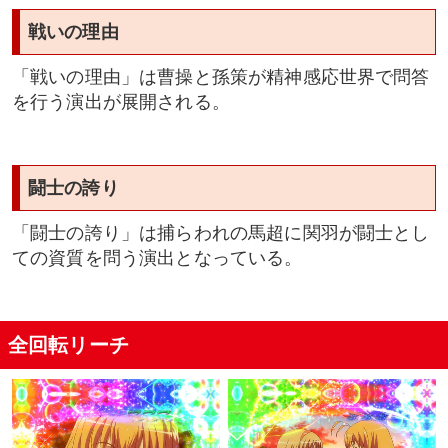
戦いの理由
「戦いの理由」は曹操と孫策が精神感応世界で問答
を行う演出が展開される。
闘士の誇り
「闘士の誇り」は捕らわれの馬超に関羽が闘士とし
ての資質を問う演出となっている。
全回転リーチ