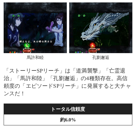
馬許和睦
孔劉邂逅
「ストーリーSPリーチ」は「道満襲撃」「亡霊退
治」「馬許和陸」「孔劉邂逅」の4種類存在。高信
頼度の「エピソードSPリーチ」に発展すると大チャ
ンスだ！
トータル信頼度
約6.0%