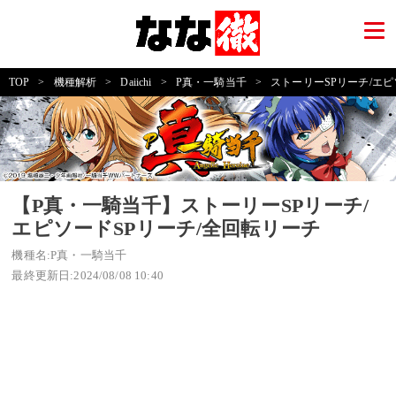
TOP
>
機種解析
>
Daiichi
>
P真・一騎当千
>
ストーリーSPリーチ/エピ
【P真・一騎当千】ストーリーSPリーチ/
エピソードSPリーチ/全回転リーチ
機種名:P真・一騎当千
最終更新日:2024/08/08 10:40