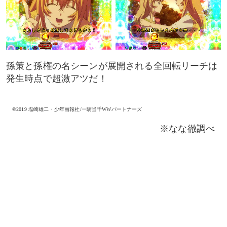
孫策と孫権の名シーンが展開される全回転リーチは
発生時点で超激アツだ！
©2019 塩崎雄二・少年画報社/一騎当千WWパートナーズ
※なな徹調べ