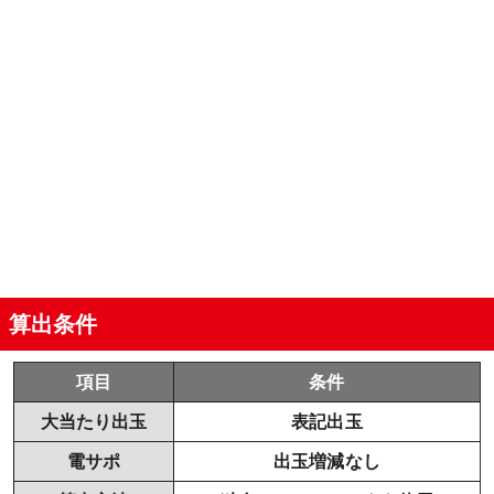
算出条件
項目
条件
大当たり出玉
表記出玉
電サポ
出玉増減なし