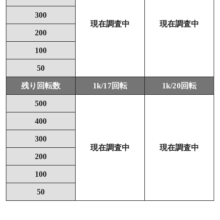
300
現在調査中
現在調査中
200
100
50
残り回転数
1k/17回転
1k/20回転
500
400
300
現在調査中
現在調査中
200
100
50