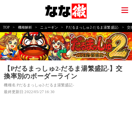
TOP
>
機種解析
>
ニューギン
>
Pだるまっしゅ2-だるま湯繁盛記-
>
交
【Pだるまっしゅ2-だるま湯繁盛記-】交
換率別のボーダーライン
機種名:Pだるまっしゅ2-だるま湯繁盛記-
最終更新日:2022/05/27 16:30