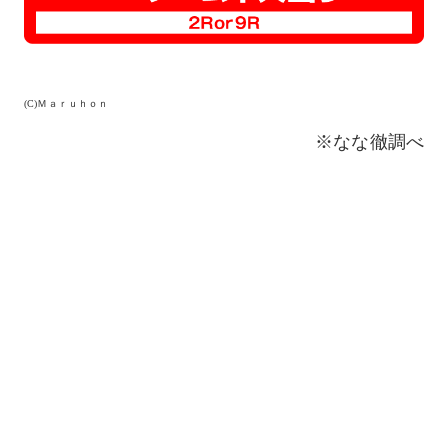
(C)Ｍａｒｕｈｏｎ
※なな徹調べ