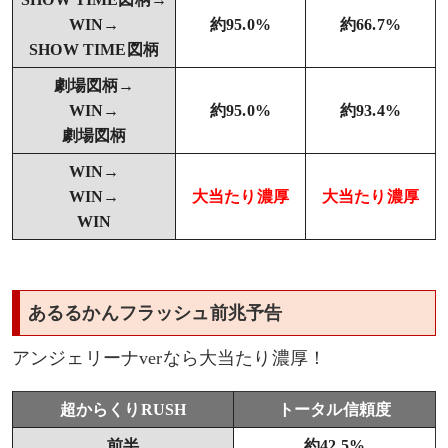
WIN→
約95.0%
約66.7%
SHOW TIME図柄
劇場図柄→
WIN→
約95.0%
約93.4%
劇場図柄
WIN→
WIN→
大当たり濃厚
大当たり濃厚
WIN
あるるかんフラッシュ前兆予告
アンジェリーナverなら大当たり濃厚！
超からくりRUSH
トータル信頼度
前半
約42.5%