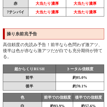
赤
大当たり濃厚
大当たり濃厚
7テンパイ
大当たり濃厚
大当たり濃厚
操り糸前兆予告
高信頼度の先読み予告！前半なら色問わず激アツ、
後半は色が赤なら激アツだが白でも充分期待が持て
る。
超からくりRUSH
トータル信頼度
前半
約95.0%
後半
約70.1%
色
前半での信頼度
後半での信頼度
白
約93.9%
約57.6%