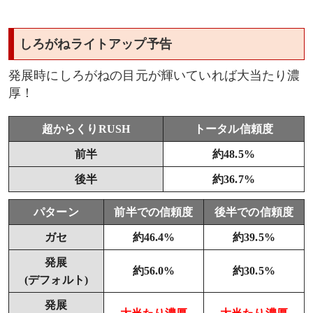
しろがねライトアップ予告
発展時にしろがねの目元が輝いていれば大当たり濃
厚！
超からくりRUSH
トータル信頼度
前半
約48.5%
後半
約36.7%
パターン
前半での信頼度
後半での信頼度
ガセ
約46.4%
約39.5%
発展
約56.0%
約30.5%
(デフォルト)
発展