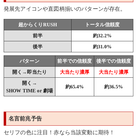
発展先アイコンや直図柄揃いのパターンが存在。
超からくりRUSH
トータル信頼度
前半
約32.2%
後半
約31.0%
パターン
前半での信頼度
後半での信頼度
開く→即当たり
大当たり濃厚
大当たり濃厚
開く→
約65.4%
約36.5%
SHOW TIME or 劇場
名言前兆予告
セリフの色に注目！赤なら当該変動に期待！