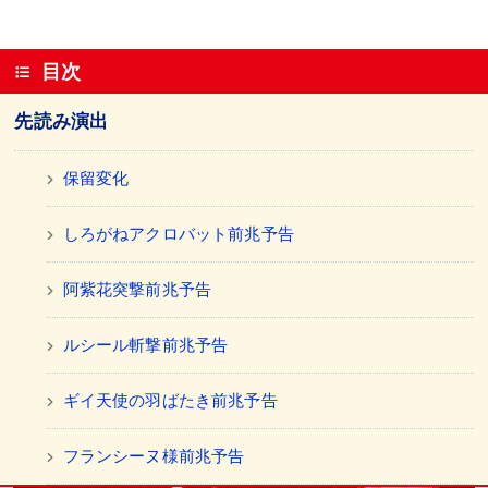
目次
先読み演出
保留変化
しろがねアクロバット前兆予告
阿紫花突撃前兆予告
ルシール斬撃前兆予告
ギイ天使の羽ばたき前兆予告
フランシーヌ様前兆予告