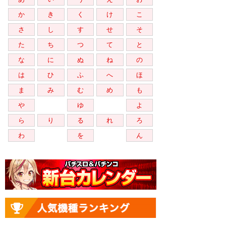
か
き
く
け
こ
さ
し
す
せ
そ
た
ち
つ
て
と
な
に
ぬ
ね
の
は
ひ
ふ
へ
ほ
ま
み
む
め
も
や
ゆ
よ
ら
り
る
れ
ろ
わ
を
ん