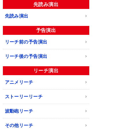
先読み演出
先読み演出
予告演出
リーチ前の予告演出
リーチ後の予告演出
リーチ演出
アニメリーチ
ストーリーリーチ
波動砲リーチ
その他リーチ