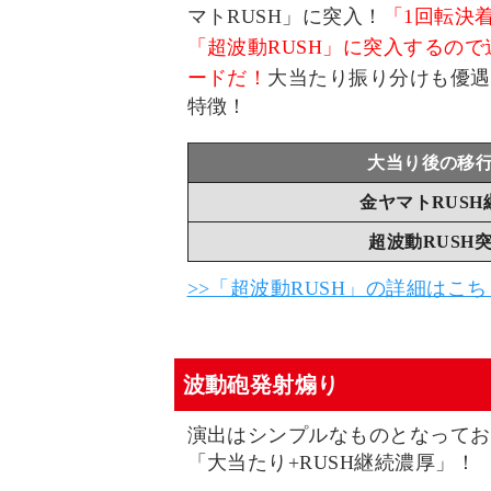
マトRUSH」に突入！
「1回転決
「超波動RUSH」に突入するの
ードだ！
大当たり振り分けも優遇
特徴！
大当り後の移
金ヤマトRUSH
超波動RUSH
>>「超波動RUSH」の詳細はこち
波動砲発射煽り
演出はシンプルなものとなってお
「大当たり+RUSH継続濃厚」！