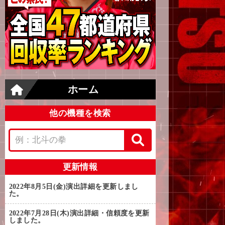
ホーム
他の機種を検索
更新情報
2022年8月5日(金)
演出詳細を更新しまし
た。
2022年7月28日(木)
演出詳細・信頼度を更新
しました。