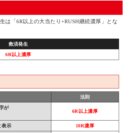
は「6R以上の大当たり+RUSH継続濃厚」とな
救済発生
6R以上濃厚
法則
字が
6R以上濃厚
と表示
10R濃厚