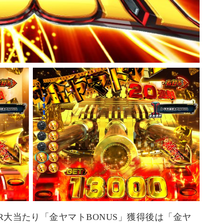
0R大当たり「金ヤマトBONUS」獲得後は「金ヤ