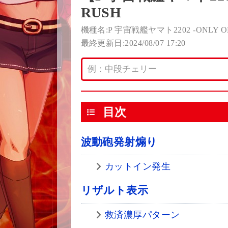
RUSH
機種名:P 宇宙戦艦ヤマト2202 -ONLY O
最終更新日:2024/08/07 17:20
目次
波動砲発射煽り
カットイン発生
リザルト表示
救済濃厚パターン