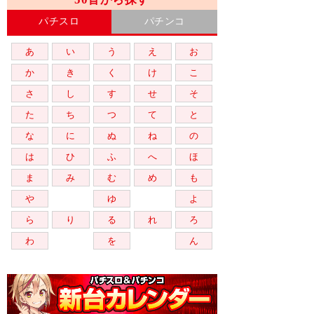
パチスロ
パチンコ
あ
い
う
え
お
か
き
く
け
こ
さ
し
す
せ
そ
た
ち
つ
て
と
な
に
ぬ
ね
の
は
ひ
ふ
へ
ほ
ま
み
む
め
も
や
ゆ
よ
ら
り
る
れ
ろ
わ
を
ん