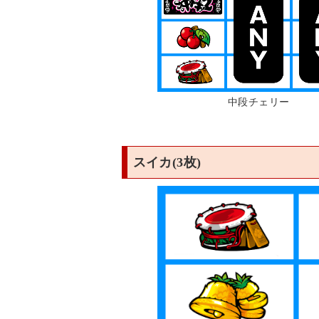
中段チェリー
スイカ(3枚)