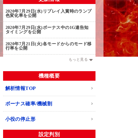
2020年7月29日(水)
リプレイ入賞時のランプ
色変化率を公開
2020年7月29日(水)
ボーナス中の1G連告知
タイミングを公開
2020年7月21日(火)
各モードからのモード移
行率を公開
もっと見る
機種概要
解析情報TOP
ボーナス確率/機械割
小役の停止形
設定判別