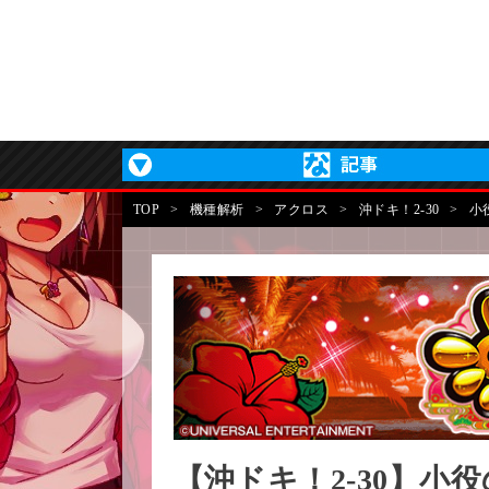
TOP
>
機種解析
>
アクロス
>
沖ドキ！2-30
>
小
【沖ドキ！2-30】小