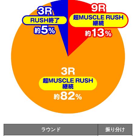
ラウンド
振り分け