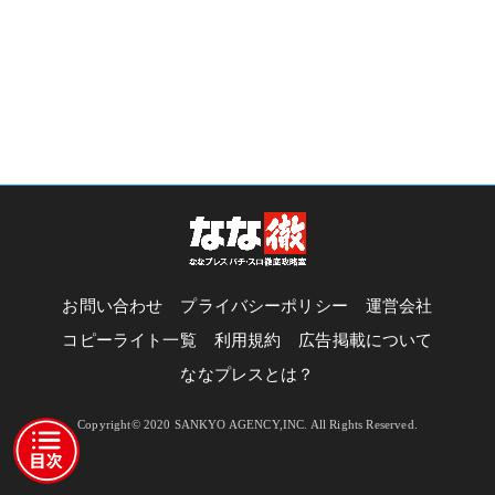
お問い合わせ
プライバシーポリシー
運営会社
コピーライト一覧
利用規約
広告掲載について
ななプレスとは？
Copyright© 2020 SANKYO AGENCY,INC. All Rights Reserved.