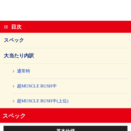
目次
スペック
大当たり内訳
通常時
超MUSCLE RUSH中
超MUSCLE RUSH中(上位)
スペック