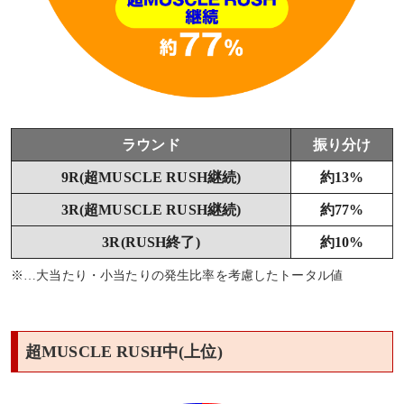
ラウンド
振り分け
9R(超MUSCLE RUSH継続)
約13%
3R(超MUSCLE RUSH継続)
約77%
3R(RUSH終了)
約10%
※…大当たり・小当たりの発生比率を考慮したトータル値
超MUSCLE RUSH中(上位)