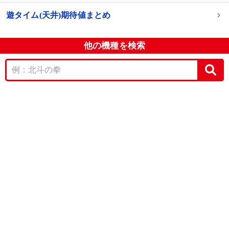
遊タイム(天井)期待値まとめ
他の機種を検索