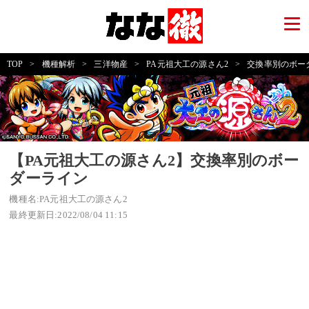
TOP
>
機種解析
>
三洋物産
>
PA元祖大工の源さん2
>
交換率別のボー
【PA元祖大工の源さん2】交換率別のボー
ダーライン
機種名:PA元祖大工の源さん2
最終更新日:2022/08/04 11:15