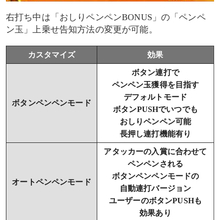
右打ち中は「おしりペンペンBONUS」の「ペンペ
ン玉」上乗せ告知方法の変更が可能。
カスタマイズ
効果
ボタン連打で
ペンペン玉獲得を目指す
デフォルトモード
ボタンペンペンモード
ボタンPUSHでいつでも
おしりペンペン可能
長押し連打機能有り
アタッカーの入賞に合わせて
ペンペンされる
ボタンペンペンモードの
オートペンペンモード
自動連打バージョン
ユーザーのボタンPUSHも
効果あり