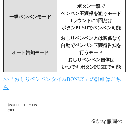
ボタン一撃で
ペンペン玉獲得を狙うモード
一撃ペンペンモード
1ラウンドに1回だけ
ボタンPUSHでペンペン可能
おしりペンペンとは関係なく
自動でペンペン玉獲得告知を
オート告知モード
行うモード
おしりペンペン自体は
いつでもボタンPUSHで可能
>>「おしりペンペンタイムBONUS」の詳細はこち
ら
ⒸNET CORPORATION
ⒸJFJ
※なな徹調べ