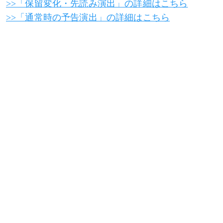
>>「保留変化・先読み演出」の詳細はこちら
>>「通常時の予告演出」の詳細はこちら