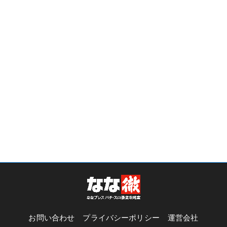
お問い合わせ
プライバシーポリシー
運営会社