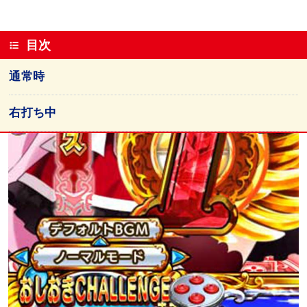
目次
通常時
右打ち中