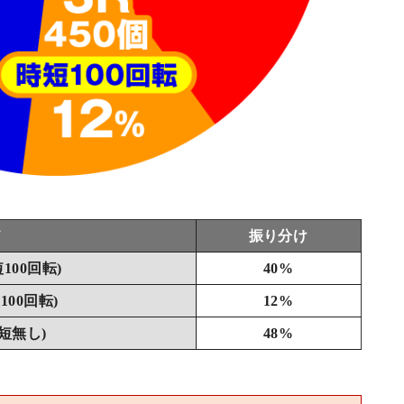
ド
振り分け
100回転)
40%
100回転)
12%
短無し)
48%