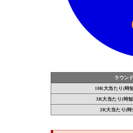
ラウン
10R大当たり(時短
3R大当たり(時短
3R大当たり(時