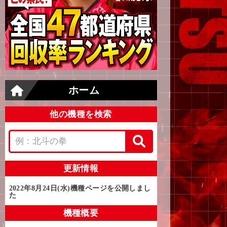
ホーム
他の機種を検索
更新情報
2022年8月24日(水)
機種ページを公開しまし
た
機種概要