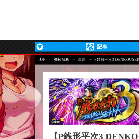
TOP
>
機種解析
>
高尾
>
P銭形平次3 DENKOUSEK
【P銭形平次3 DENKO