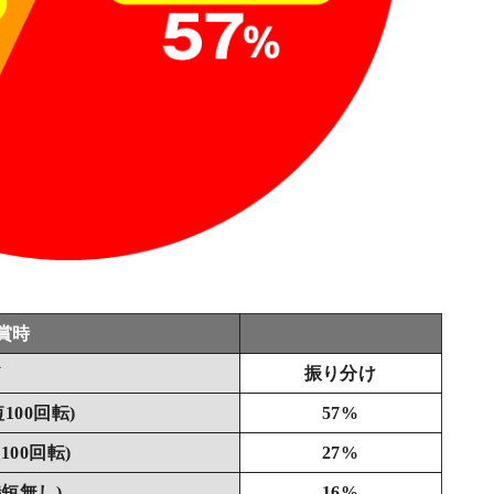
賞時
ド
振り分け
100回転)
57%
100回転)
27%
時短無し)
16%