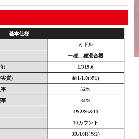
基本仕様
ミドル
一種二種混合機
時)
1/319.6
実質)
約1/1.0(※1)
入率
52%
続率
84%
1&2&6&15
10カウント
3R/10R(※2)