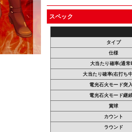
スペック
タイプ
仕様
大当たり確率(通常
大当たり確率(右打ち中
電光石火モード突
電光石火モード継
賞球
カウント
ラウンド