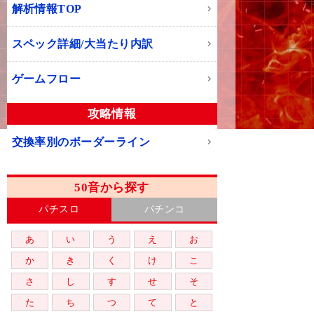
解析情報TOP
スペック詳細/大当たり内訳
ゲームフロー
攻略情報
交換率別のボーダーライン
50音から探す
パチスロ
パチンコ
あ
い
う
え
お
か
き
く
け
こ
さ
し
す
せ
そ
た
ち
つ
て
と