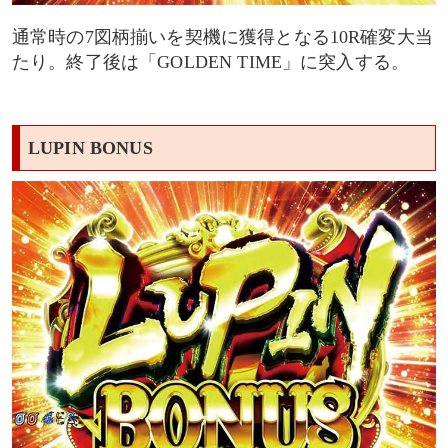
通常時の7図柄揃いを契機に獲得となる10R確変大当
たり。終了後は「GOLDEN TIME」に突入する。
LUPIN BONUS