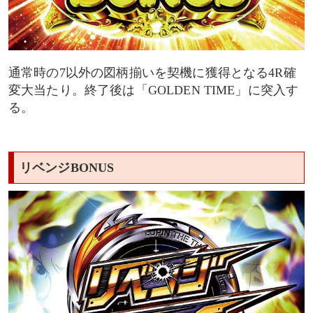
通常時の7以外の図柄揃いを契機に獲得となる4R確
変大当たり。終了後は「GOLDEN TIME」に突入す
る。
リベンジBONUS