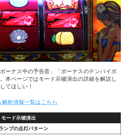
ボーナス中の予告音」「ボーナスのテンパイボ
。本ページではモード示唆演出の詳細を解説し
してほしい！
する解析情報一覧はこちら
モード示唆演出
ランプの点灯パターン