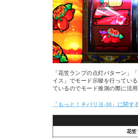
「花笠ランプの点灯パターン」「
イス」でモード示唆を行っている
ているのでモード推測の際に活用
「もっと！チバリヨ-30」に関
花笠