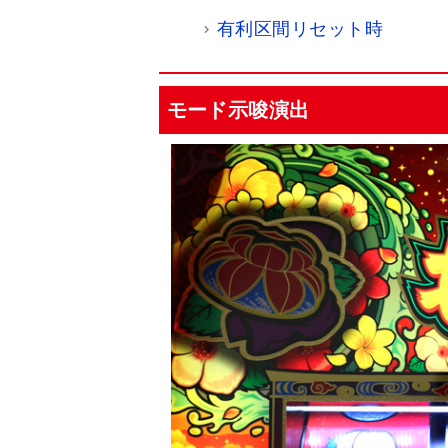
有利区間リセット時
モード示唆演出