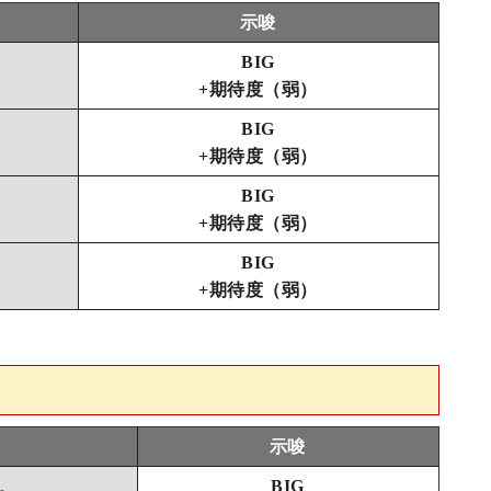
示唆
BIG
+期待度（弱）
BIG
+期待度（弱）
BIG
+期待度（弱）
BIG
+期待度（弱）
示唆
BIG