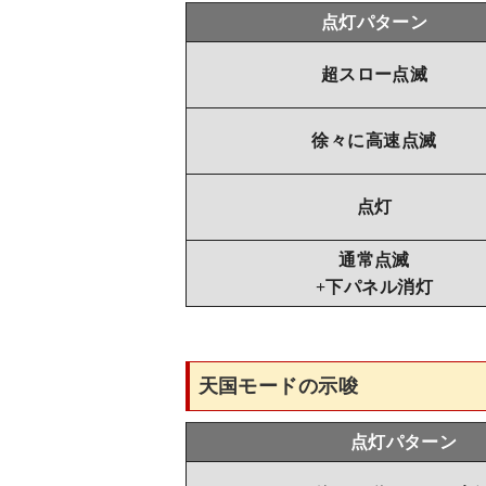
点灯パターン
超スロー点滅
徐々に高速点滅
点灯
通常点滅
+下パネル消灯
天国モードの示唆
点灯パターン