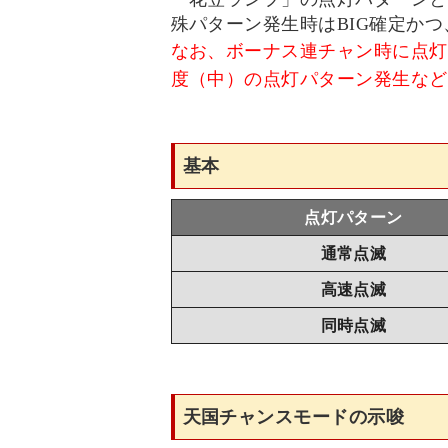
殊パターン発生時はBIG確定か
なお、ボーナス連チャン時に点灯
度（中）の点灯パターン発生など
基本
点灯パターン
通常点滅
高速点滅
同時点滅
天国チャンスモードの示唆