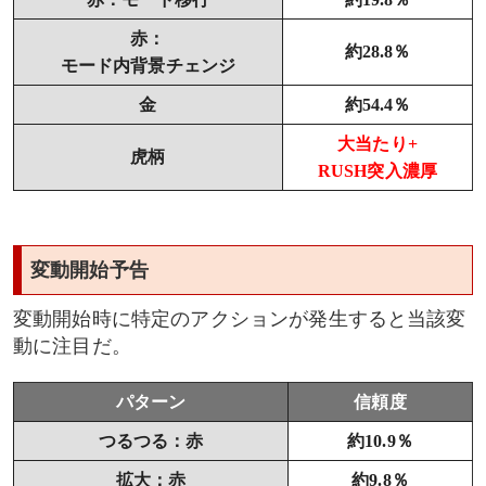
赤：
約28.8％
モード内背景チェンジ
金
約54.4％
大当たり+
虎柄
RUSH突入濃厚
変動開始予告
変動開始時に特定のアクションが発生すると当該変
動に注目だ。
パターン
信頼度
つるつる：赤
約10.9％
拡大：赤
約9.8％