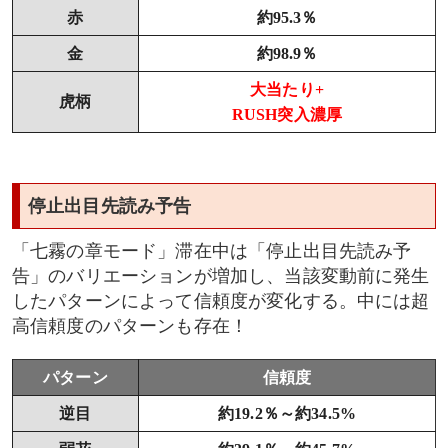
赤
約95.3％
金
約98.9％
大当たり+
虎柄
RUSH突入濃厚
停止出目先読み予告
「七霧の章モード」滞在中は「停止出目先読み予
告」のバリエーションが増加し、当該変動前に発生
したパターンによって信頼度が変化する。中には超
高信頼度のパターンも存在！
パターン
信頼度
逆目
約19.2％～約34.5%