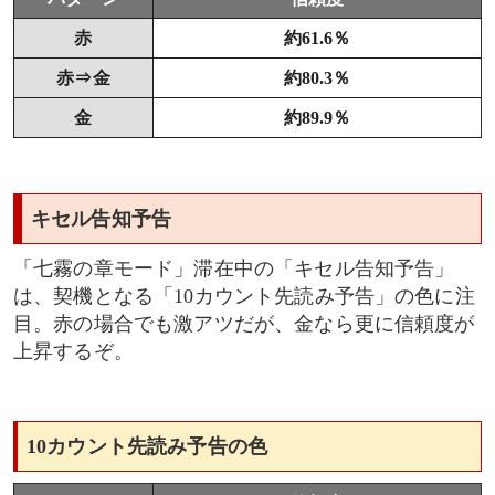
赤
約61.6％
赤⇒金
約80.3％
金
約89.9％
キセル告知予告
「七霧の章モード」滞在中の「キセル告知予告」
は、契機となる「10カウント先読み予告」の色に注
目。赤の場合でも激アツだが、金なら更に信頼度が
上昇するぞ。
10カウント先読み予告の色