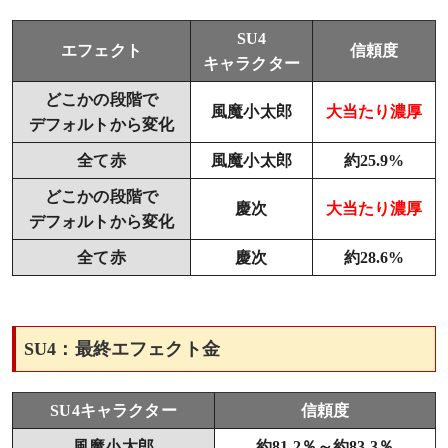
SU4
エフェクト
信頼度
キャラクター
どこかの段階で
風魔小太郎
大当たり濃厚
デフォルトから変化
全て赤
風魔小太郎
約25.9%
どこかの段階で
慶次
大当たり濃厚
デフォルトから変化
全て赤
慶次
約28.6%
SU4：最終エフェクト金
SU4キャラクター
信頼度
風魔小太郎
約81.2％～約83.3％