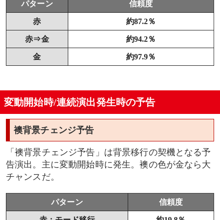
パターン
信頼度
赤
約87.2％
赤⇒金
約94.2％
金
約97.9％
変動開始時/連続演出発生時の予告
襖背景チェンジ予告
「襖背景チェンジ予告」は背景移行の契機となる予
告演出。主に変動開始時に発生。襖の色が金なら大
チャンスだ。
パターン
信頼度
赤：モード移行
約19.8％