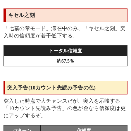
キセル之刻
「七霧の章モード」滞在中のみ、「キセル之刻」突
入時の信頼度が若干低下する。
トータル信頼度
約67.5％
突入予告(10カウント先読み予告の色)
突入した時点で大チャンスだが、突入を示唆する
「10カウント先読み予告」の色が金なら信頼度は更
にアップするぞ。
パターン
信頼度