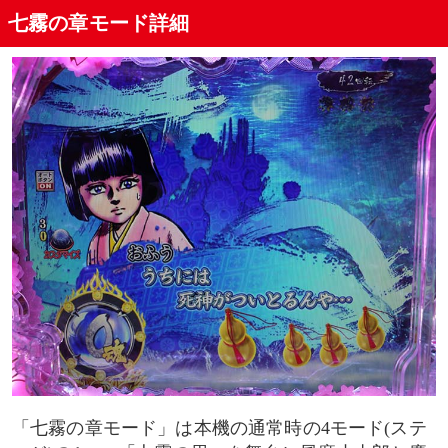
七霧の章モード詳細
風魔小太郎停止先読み予告
キセル之刻
突入予告(10カウント先読み予告の色)
キセル告知予告
10カウント先読み予告の色
変動開始時/連続演出発生時の予告
襖背景チェンジ予告
変動開始予告
「七霧の章モード」は本機の通常時の4モード(ステ
変動開始カットイン予告