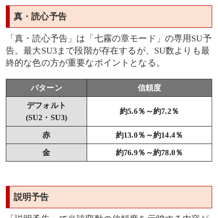
真・読心予告
「真・読心予告」は「七霧の章モード」の専用SU予
告。最大SU3まで段階が存在するが、SU数よりも最
終的な色の方が重要なポイントとなる。
パターン
信頼度
デフォルト
約5.6％～約7.2％
(SU2・SU3)
赤
約13.0％～約14.4％
金
約76.9％～約78.0％
説明予告