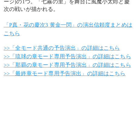
ージ)の1つ。「七霧の里」を舞台に風魔小太郎と慶
次の戦いが描かれる。
セリフ/カットイン/SU系予告
「P真・花の慶次3 黄金一閃」の演出信頼度まとめは
セリフ予告
こちら
ボタンなし
>>「全モード共通の予告演出」の詳細はこちら
>>「琉球の章モード専用予告演出」の詳細はこちら
ボタンあり
>>「那覇の章モード専用予告演出」の詳細はこちら
>>「最終章モード専用予告演出」の詳細はこちら
ムービーSU予告
SU3
SU4：最終エフェクト赤
SU4：最終エフェクト金
豊臣秀吉登場