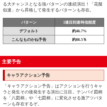
る大チャンスとなる強パターンの連続演出！「花擬
似連」から昇格して発生するパターンも存在。
パターン
3連目到達時信頼度
デフォルト
約46.7%
こんなものかね予告
約88.5％
主要予告
キャラアクション予告
「キャラアクション予告」はアクションを行うキャ
ラと発生その後発生する演出に注目。テンパイ図柄
を「八図柄」や「七図柄」に変化させる激アツパタ
ーンも存在するぞ。