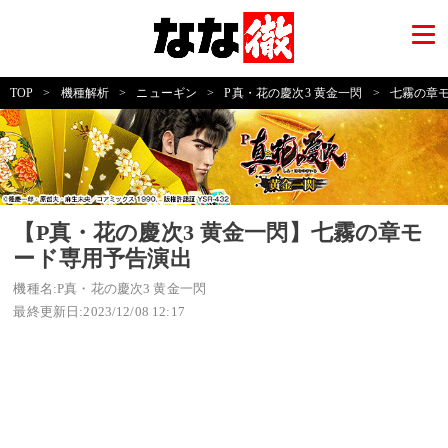
TOP
>
機種解析
>
ニューギン
>
P真・花の慶次3 黄金一閃
>
七霧の章
【P真・花の慶次3 黄金一閃】七霧の章モ
ード専用予告演出
機種名:P真・花の慶次3 黄金一閃
最終更新日:2023/12/08 12:17