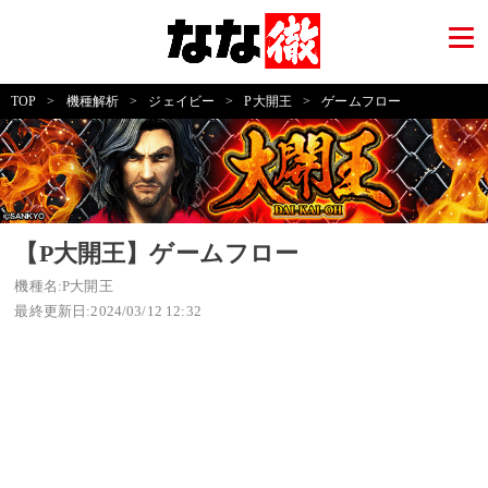
TOP
>
機種解析
>
ジェイビー
>
P大開王
>
ゲームフロー
【P大開王】ゲームフロー
機種名:P大開王
最終更新日:2024/03/12 12:32