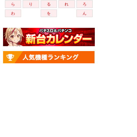
ら
り
る
れ
ろ
わ
を
ん