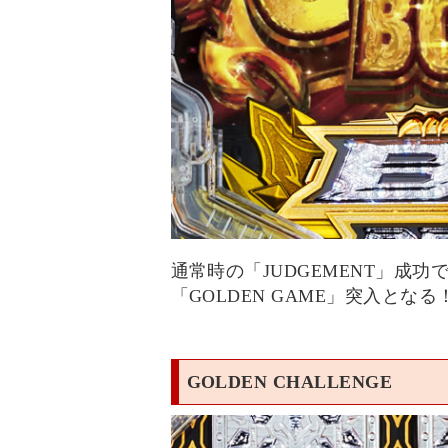
通常時の「JUDGEMENT」成
「GOLDEN GAME」突入となる
GOLDEN CHALLENGE