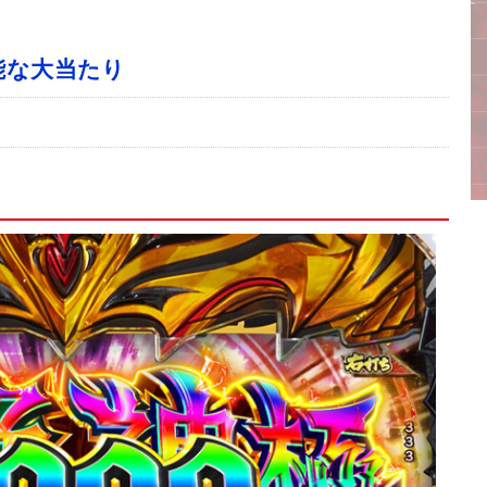
可能な大当たり