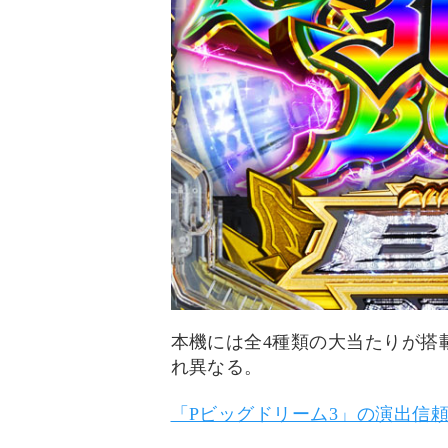
本機には全4種類の大当たりが搭
れ異なる。
「Pビッグドリーム3」の演出信