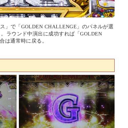
で「GOLDEN CHALLENGE」のパネルが選
。ラウンド中演出に成功すれば「GOLDEN
場合は通常時に戻る。