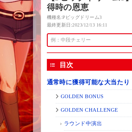
得時の恩恵
機種名:Pビッグドリーム3
最終更新日:2023/12/13 16:11
目次
通常時に獲得可能な大当たり
GOLDEN BONUS
GOLDEN CHALLENGE
ラウンド中演出