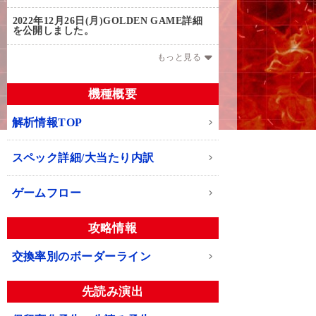
2022年12月26日(月)
GOLDEN GAME詳細
を公開しました。
もっと見る
機種概要
解析情報TOP
スペック詳細/大当たり内訳
ゲームフロー
攻略情報
交換率別のボーダーライン
先読み演出