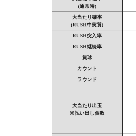
(通常時)
大当たり確率
(RUSH中実質)
RUSH突入率
RUSH継続率
賞球
カウント
ラウンド
大当たり出玉
※払い出し個数