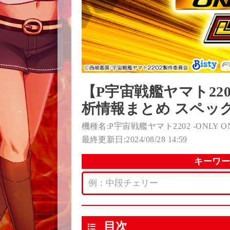
【P宇宙戦艦ヤマト2202 -
析情報まとめ スペック
機種名:P宇宙戦艦ヤマト2202 -ONLY ONE-
最終更新日:2024/08/28 14:59
キーワ
目次