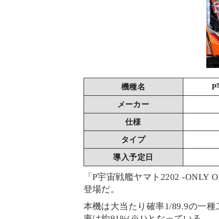
機種名
P
メーカー
仕様
タイプ
導入予定日
「P宇宙戦艦ヤマト2202 -ONL
登場だ。
本機は大当たり確率1/89.9の一
率は約91%(※1)となっている。