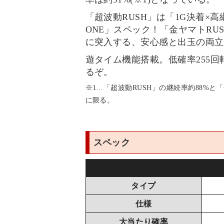
「超波動RUSH」は「1G決着×
ONE」スペック！「金ヤマトRU
に突入する、安心感と出玉の両立
遊タイム機能搭載。低確率255回
るぞ。
※1…「超波動RUSH」の継続率約88%と
に限る。
スペック
タイプ
仕様
大当たり確率