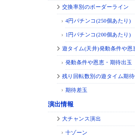
交換率別のボーダーライン
4円パチンコ(250個あたり)
1円パチンコ(200個あたり)
遊タイム(天井)発動条件や
発動条件や恩恵・期待出玉
残り回転数別の遊タイム期待
期待差玉
演出情報
大チャンス演出
十ゾーン