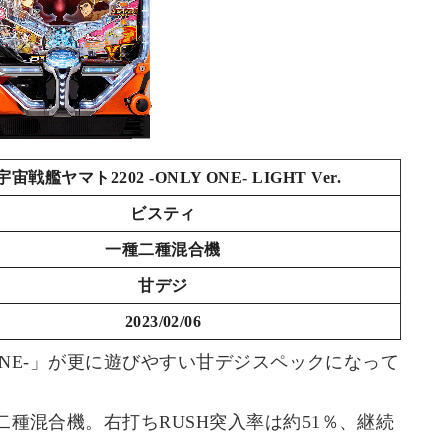
宇宙戦艦ヤマト2202 -ONLY ONE- LIGHT Ver.
ビスティ
一種二種混合機
甘デジ
2023/02/06
Y ONE-」が更に遊びやすい甘デジスペックになって
種二種混合機。右打ちRUSH突入率は約51％、継続