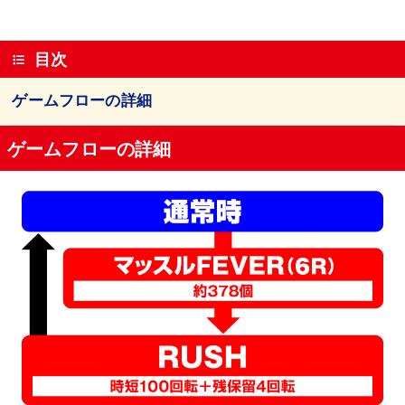
目次
ゲームフローの詳細
ゲームフローの詳細