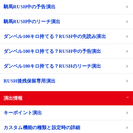
騎馬RUSH中の予告演出
騎馬RUSH中のリーチ演出
ダンベル100キロ持てる？RUSH中の先読み演出
ダンベル100キロ持てる？RUSH中の予告演出
ダンベル100キロ持てる？RUSHのリーチ演出
RUSH後残保留専用演出
−
演出情報
キーポイント演出
カスタム機能の種類と設定時の詳細