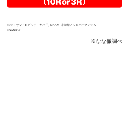
©2019 サンドロビッチ・ヤバ子, MAAM･小学館／シルバーマンジム
©SANKYO
※なな徹調べ