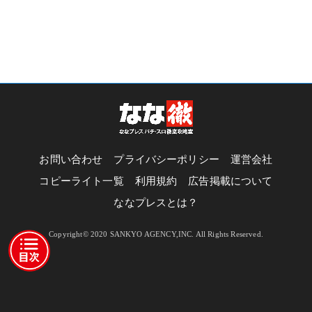
お問い合わせ
プライバシーポリシー
運営会社
コピーライト一覧
利用規約
広告掲載について
ななプレスとは？
Copyright© 2020 SANKYO AGENCY,INC. All Rights Reserved.