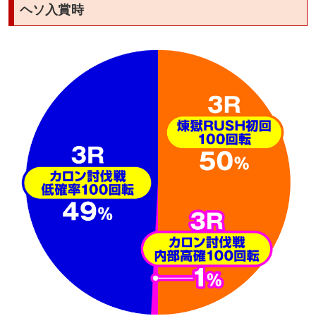
ヘソ入賞時