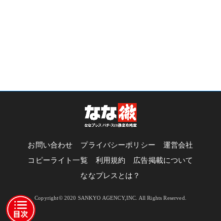
お問い合わせ
プライバシーポリシー
運営会社
コピーライト一覧
利用規約
広告掲載について
ななプレスとは？
Copyright© 2020 SANKYO AGENCY,INC. All Rights Reserved.