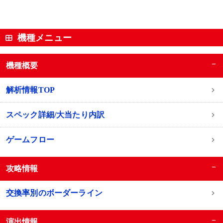
機種メニュー
−
機種概要
解析情報TOP
スペック詳細/大当たり内訳
ゲームフロー
−
攻略情報
交換率別のボーダーライン
−
演出情報