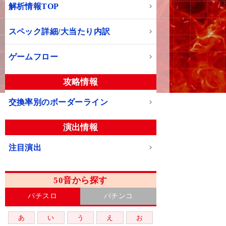
解析情報TOP
スペック詳細/大当たり内訳
ゲームフロー
攻略情報
交換率別のボーダーライン
演出情報
注目演出
50音から探す
パチスロ
パチンコ
あ
い
う
え
お