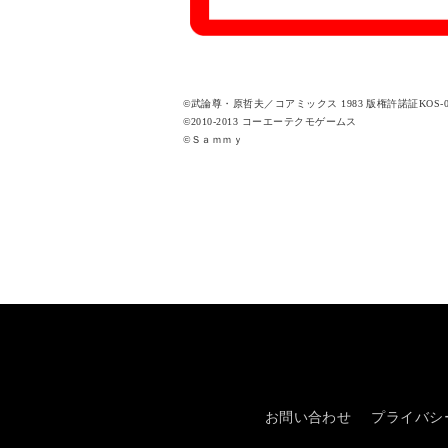
©武論尊・原哲夫／コアミックス 1983 版権許諾証KOS-0
©2010-2013 コーエーテクモゲームス
©Ｓａｍｍｙ
お問い合わせ
プライバシ