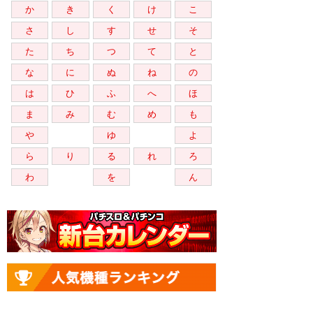
か
き
く
け
こ
さ
し
す
せ
そ
た
ち
つ
て
と
な
に
ぬ
ね
の
は
ひ
ふ
へ
ほ
ま
み
む
め
も
や
ゆ
よ
ら
り
る
れ
ろ
わ
を
ん