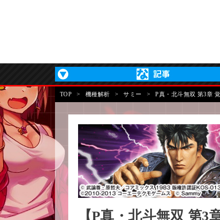
TOP
>
機種解析
>
サミー
>
P真・北斗無双 第3章 
【P真・北斗無双 第3