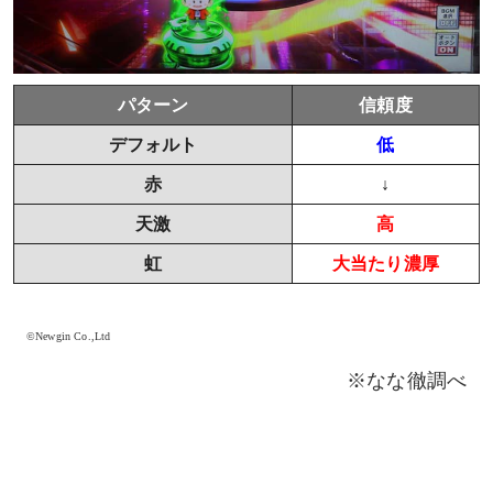
パターン
信頼度
デフォルト
低
赤
↓
天激
高
虹
大当たり濃厚
©Newgin Co.,Ltd
※なな徹調べ