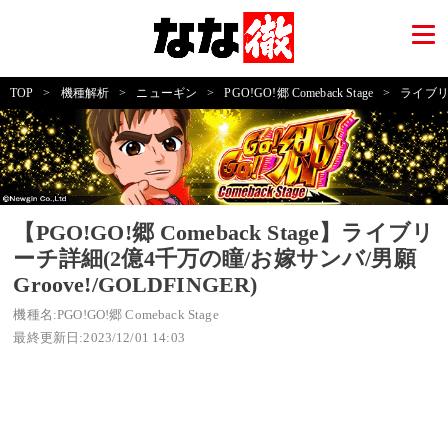
TOP
>
機種解析
>
ニューギン
>
PGO!GO!郷 Comeback Stage
>
ライブリー
【PGO!GO!郷 Comeback Stage】ライブリ
ーチ詳細(2億4千万の瞳/お嫁サンバ/男願
Groove!/GOLDFINGER)
機種名:PGO!GO!郷 Comeback Stage
最終更新日:2023/12/01 14:03