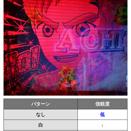
パターン
信頼度
なし
低
白
↓