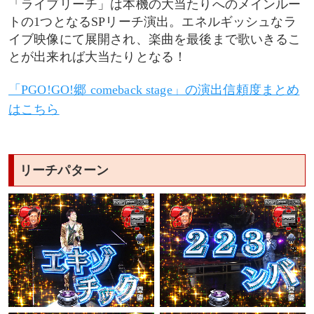
「ライブリーチ」は本機の大当たりへのメインルー
トの1つとなるSPリーチ演出。エネルギッシュなラ
イブ映像にて展開され、楽曲を最後まで歌いきるこ
とが出来れば大当たりとなる！
「PGO!GO!郷 comeback stage」の演出信頼度まとめ
はこちら
リーチパターン