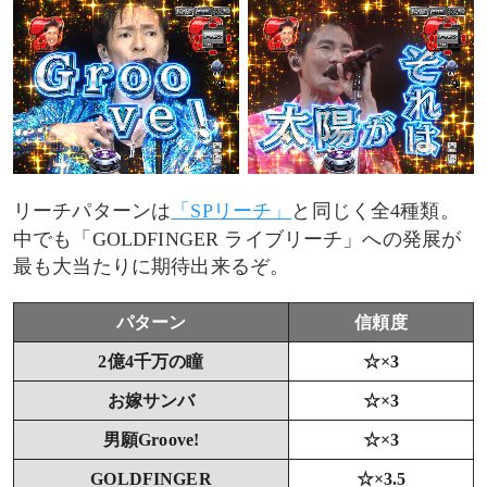
リーチパターンは
「SPリーチ」
と同じく全4種類。
中でも「GOLDFINGER ライブリーチ」への発展が
最も大当たりに期待出来るぞ。
パターン
信頼度
2億4千万の瞳
☆×3
お嫁サンバ
☆×3
男願Groove!
☆×3
GOLDFINGER
☆×3.5