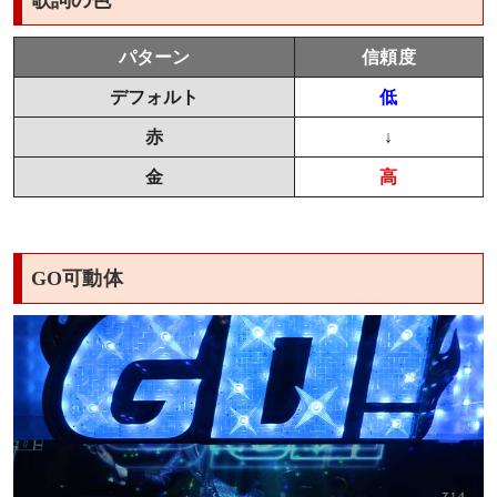
歌詞の色
パターン
信頼度
デフォルト
低
赤
↓
金
高
GO可動体