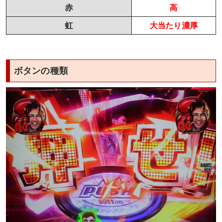
赤
高
虹
大当たり濃厚
ボタンの種類