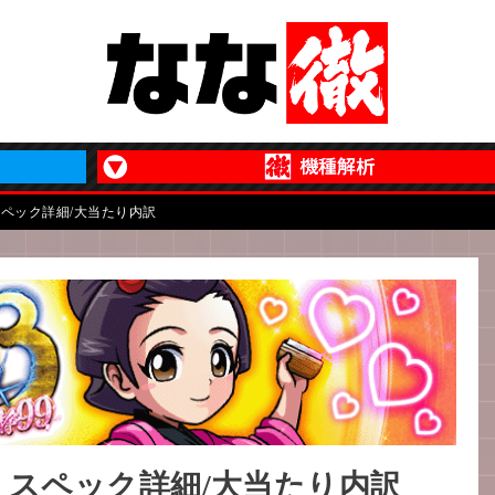
スペック詳細/大当たり内訳
9】スペック詳細/大当たり内訳