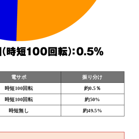
電サポ
振り分け
時短100回転
約0.5％
時短100回転
約50%
時短無し
約49.5%