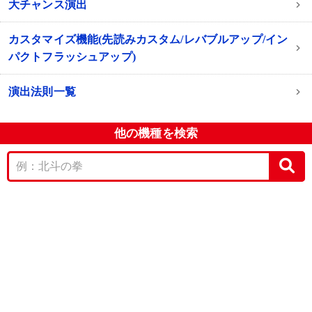
大チャンス演出
カスタマイズ機能(先読みカスタム/レバブルアップ/イン
パクトフラッシュアップ)
演出法則一覧
他の機種を検索