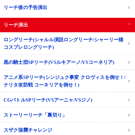
リーチ後の予告演出
−
リーチ演出
ロングリーチ(シャルル演説ロングリーチ/シャーリー猫
コスプレロングリーチ)
黒の騎士団SPリーチ(VSルキアーノ/VSコーネリア)
アニメ系SPリーチ(シンジュク事変 クロヴィスを倒せ！/
ナリタ攻防戦 コーネリアを倒せ！)
CGバトルSPリーチ(VSアーニャ/VSジノ)
ストーリーリーチ「裏切り」
スザク強襲チャレンジ