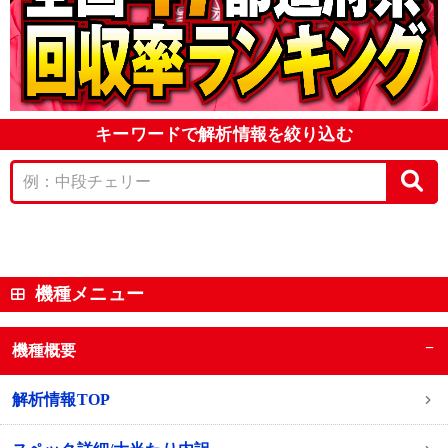
キーワードで解析情報を絞り込む
機種メニュー
−
機種概要
解析情報TOP