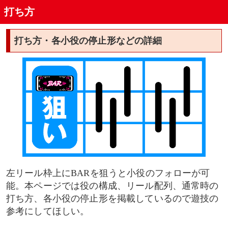
打ち方
停止形②
停止形③
打ち方・各小役の停止形などの詳細
停止形④
各小役の停止形
リプレイ
ベル（8枚）
レアベル（8枚）
左リール枠上にBARを狙うと小役のフォローが可
能。本ページでは役の構成、リール配列、通常時の
チェリー
打ち方、各小役の停止形を掲載しているので遊技の
参考にしてほしい。
中段チェリー