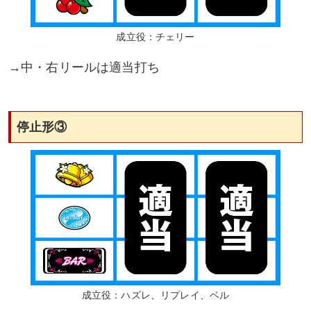
成立役：チェリー
→中・右リールは適当打ち
停止形③
成立役：ハズレ、リプレイ、ベル