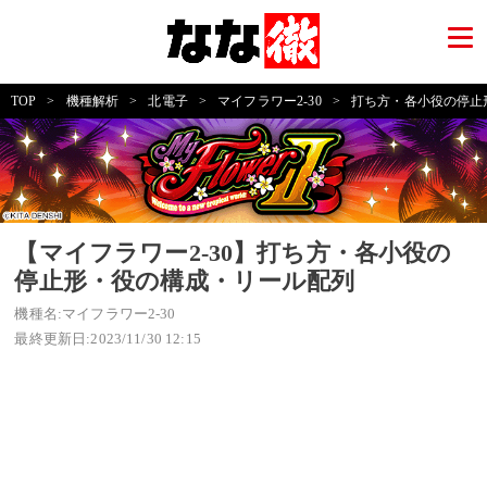
TOP
>
機種解析
>
北電子
>
マイフラワー2-30
>
打ち方・各小役の停止
【マイフラワー2-30】打ち方・各小役の
停止形・役の構成・リール配列
機種名:マイフラワー2-30
最終更新日:2023/11/30 12:15