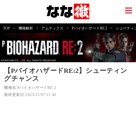
TOP
>
機種解析
>
アムテックス
>
PバイオハザードRE:2
>
シューティ
【PバイオハザードRE:2】シューティン
グチャンス
機種名:PバイオハザードRE:2
最終更新日:2023/11/07 11:40