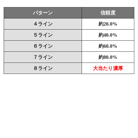
パターン
信頼度
４ライン
約20.0%
５ライン
約40.0%
６ライン
約60.0%
７ライン
約80.0%
８ライン
大当たり濃厚