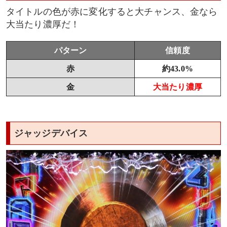
タイトルの色が赤に変化すると大チャンス、金なら
大当たり濃厚だ！
パターン
信頼度
赤
約43.0%
金
大当たり濃厚
ジャッジデバイス