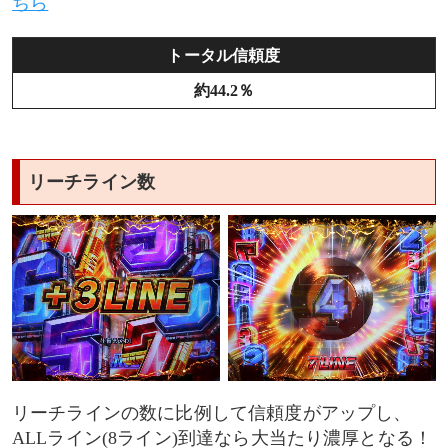
ちら
トータル信頼度
約44.2％
リーチライン数
リーチラインの数に比例して信頼度がアップし、
ALLライン(8ライン)到達なら大当たり濃厚となる！