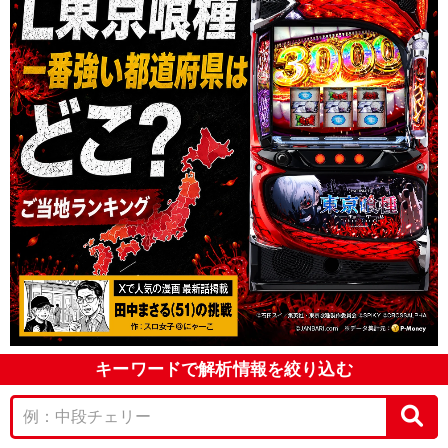
キーワードで解析情報を絞り込む