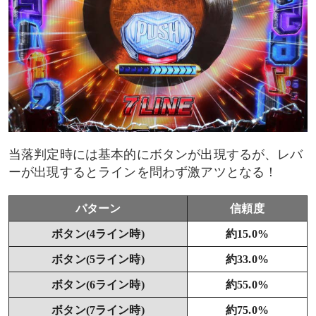
当落判定時には基本的にボタンが出現するが、レバ
ーが出現するとラインを問わず激アツとなる！
パターン
信頼度
ボタン(4ライン時)
約15.0%
ボタン(5ライン時)
約33.0%
ボタン(6ライン時)
約55.0%
ボタン(7ライン時)
約75.0%