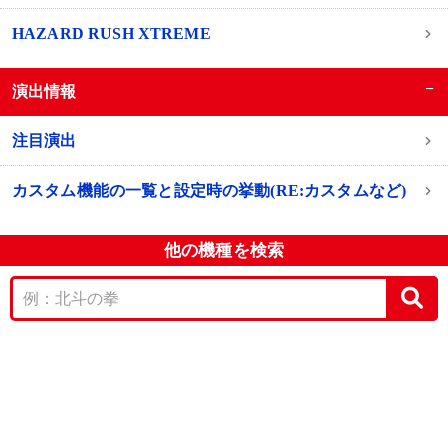
HAZARD RUSH XTREME
−
演出情報
注目演出
カスタム機能の一覧と設定時の挙動(RE:カスタムなど)
他の機種を検索