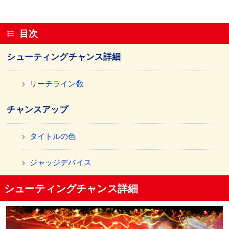
目次
シューティングチャンス詳細
リーチライン数
チャンスアップ
タイトルの色
ジャッジデバイス
シューティングチャンス詳細