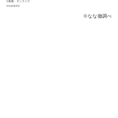
©創通・サンライズ
©SANKYO
※なな徹調べ