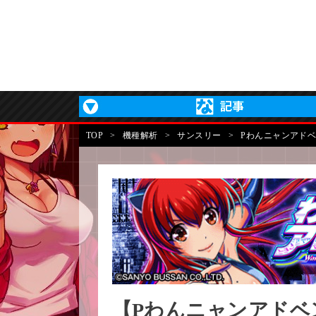
TOP
>
機種解析
>
サンスリー
>
Pわんニャンアド
【Pわんニャンアドベ