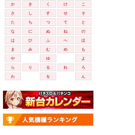
か
き
く
け
こ
さ
し
す
せ
そ
た
ち
つ
て
と
な
に
ぬ
ね
の
は
ひ
ふ
へ
ほ
ま
み
む
め
も
や
ゆ
よ
ら
り
る
れ
ろ
わ
を
ん