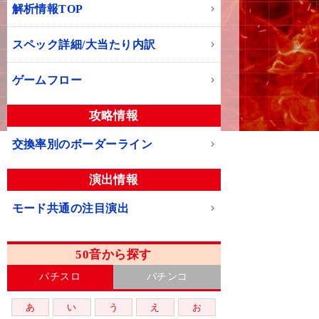
解析情報TOP
スペック詳細/大当たり内訳
ゲームフロー
攻略情報
交換率別のボーダーライン
演出情報
モード共通の注目演出
50音から探す
パチスロ
パチンコ
あ
い
う
え
お