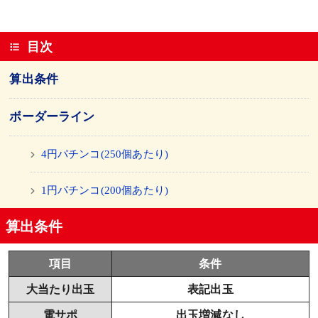
目次
算出条件
ボーダーライン
4円パチンコ(250個あたり)
1円パチンコ(200個あたり)
算出条件
項目
条件
大当たり出玉
表記出玉
電サポ
出玉増減なし