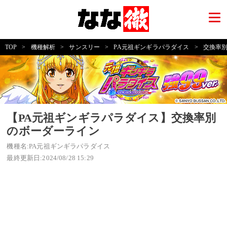
TOP
>
機種解析
>
サンスリー
>
PA元祖ギンギラパラダイス
>
交換率
【PA元祖ギンギラパラダイス】交換率別
のボーダーライン
機種名:PA元祖ギンギラパラダイス
最終更新日:2024/08/28 15:29