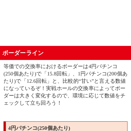
ボーダーライン
等価での交換率におけるボーダーは4円パチンコ
(250個あたり)で「15.8回転」、1円パチンコ(200個あ
たり)で「12.6回転」と、比較的“甘い”と言える数値
になっているぞ！実戦ホールの交換率によってボー
ダーは大きく変化するので、環境に応じて数値をチ
ェックして立ち回ろう！
4円パチンコ(250個あたり)