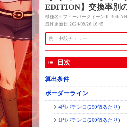
EDITION】交換率
機種名:PフィーバークィーンⅡ 30th ANNI
最終更新日:2024/08/28 16:45
目次
算出条件
ボーダーライン
4円パチンコ(250個あたり)
1円パチンコ(200個あたり)