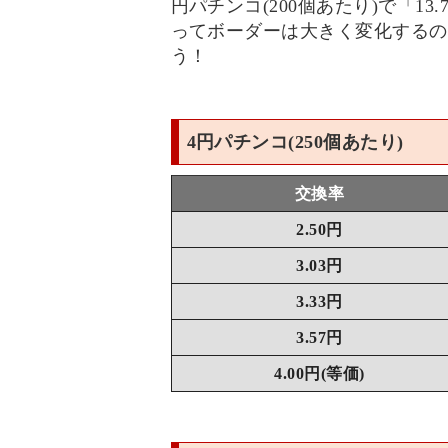
円パチンコ(200個あたり)で「1
ってボーダーは大きく変化するの
う！
4円パチンコ(250個あたり)
交換率
2.50円
3.03円
3.33円
3.57円
4.00円(等価)