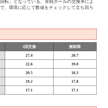
3.7回転」となっている。実戦ホールの交換率によ
で、環境に応じて数値をチェックして立ち回ろ
1回交換
無制限
27.4
20.7
22.6
19.0
20.5
18.3
19.2
17.8
17.1
17.1