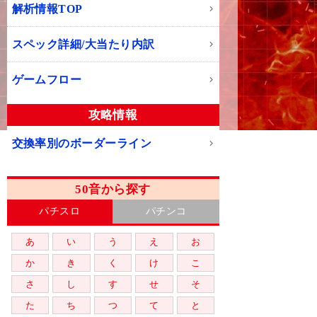
解析情報TOP
スペック詳細/大当たり内訳
ゲームフロー
攻略情報
交換率別のボーダーライン
50音から探す
パチスロ
パチンコ
あ
い
う
え
お
か
き
く
け
こ
さ
し
す
せ
そ
た
ち
つ
て
と