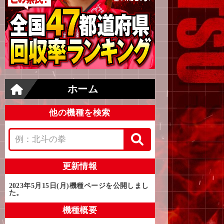
ホーム
他の機種を検索
更新情報
2023年5月15日(月)
機種ページを公開しまし
た。
機種概要