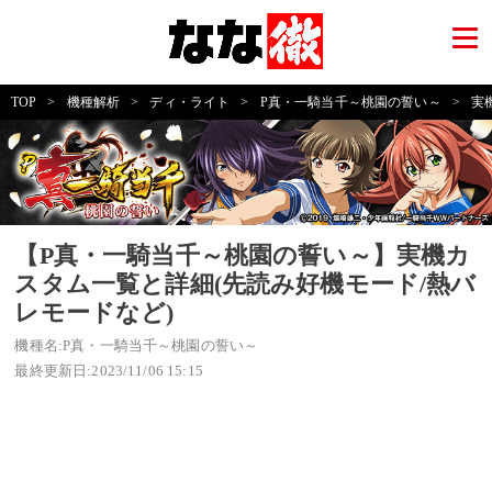
TOP
>
機種解析
>
ディ・ライト
>
P真・一騎当千～桃園の誓い～
>
実
【P真・一騎当千～桃園の誓い～】実機カ
スタム一覧と詳細(先読み好機モード/熱バ
レモードなど)
機種名:P真・一騎当千～桃園の誓い～
最終更新日:2023/11/06 15:15