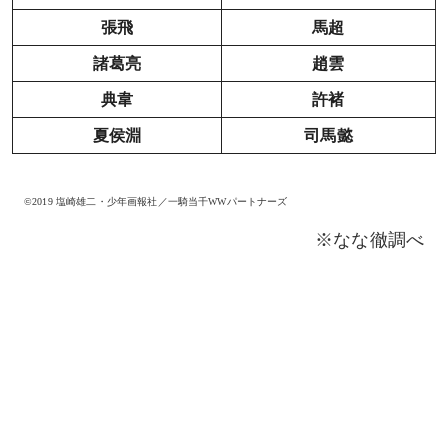
張飛
馬超
諸葛亮
趙雲
典韋
許褚
夏侯淵
司馬懿
©2019 塩崎雄二・少年画報社／一騎当千WWパートナーズ
※なな徹調べ