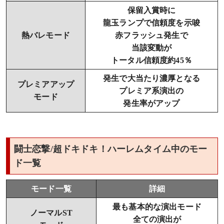
保留入賞時に
龍玉ランプで信頼度を示唆
熱バレモード
赤フラッシュ発生で
当該変動が
トータル信頼度約45％
発生で大当たり濃厚となる
プレミアアップ
プレミア系演出の
モード
発生率がアップ
闘士恋撃/超ドキドキ！ハーレムタイム中のモー
ド一覧
モード一覧
詳細
最も基本的な演出モード
ノーマルST
全ての演出が