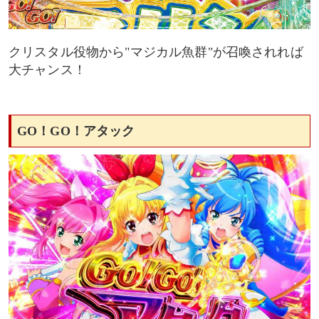
クリスタル役物から"マジカル魚群"が召喚されれば
大チャンス！
GO！GO！アタック