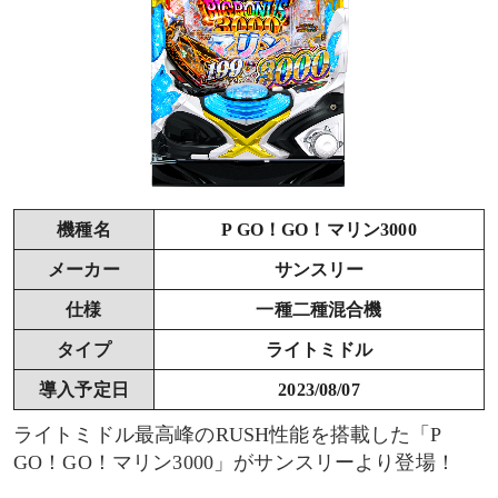
３大注目演出
マジカル魚群演出
GO！GO！アタック
満月演出
機種名
P GO！GO！マリン3000
メーカー
サンスリー
仕様
一種二種混合機
タイプ
ライトミドル
導入予定日
2023/08/07
ライトミドル最高峰のRUSH性能を搭載した「P
GO！GO！マリン3000」がサンスリーより登場！