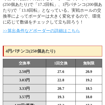
(250個あたり)で「17.2回転」、1円パチンコ(200個あ
たり)で「13.8回転」となっている。実戦ホールの交
換率によってボーダーは大きく変化するので、環境
に応じて数値をチェックして立ち回ろう！
>>算出条件などボーダーの詳細はこちら
4円パチンコ(250個あたり)
交換率
1回交換
無制限
2.50円
27.6
20.9
3.03円
22.8
19.2
3.33円
20.7
18.5
3.57円
19.3
18.0