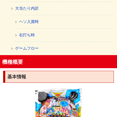
大当たり内訳
ヘソ入賞時
右打ち時
ゲームフロー
機種概要
攻略情報
交換率別のボーダーライン
基本情報
4円パチンコ(250個あたり)
1円パチンコ(200個あたり)
演出情報