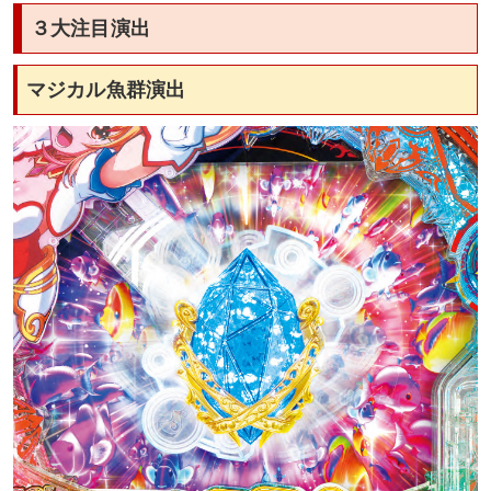
３大注目演出
マジカル魚群演出