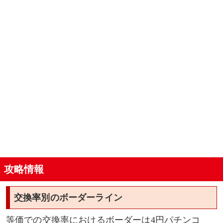
攻略情報
交換率別のボーダーライン
等価での交換率におけるボーダーは4円パチンコ