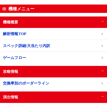
機種メニュー
−
機種概要
解析情報TOP
スペック詳細/大当たり内訳
ゲームフロー
−
攻略情報
交換率別のボーダーライン
−
演出情報