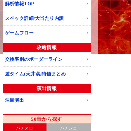
解析情報TOP
スペック詳細/大当たり内訳
ゲームフロー
攻略情報
交換率別のボーダーライン
遊タイム(天井)期待値まとめ
演出情報
注目演出
50音から探す
パチスロ
パチンコ