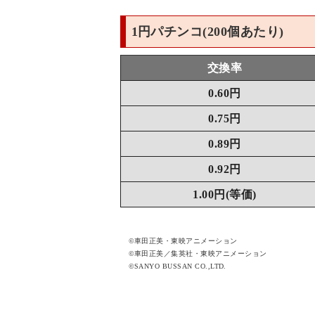
1円パチンコ(200個あたり)
交換率
0.60円
0.75円
0.89円
0.92円
1.00円(等価)
©車田正美・東映アニメーション
©車田正美／集英社・東映アニメーション
©SANYO BUSSAN CO.,LTD.