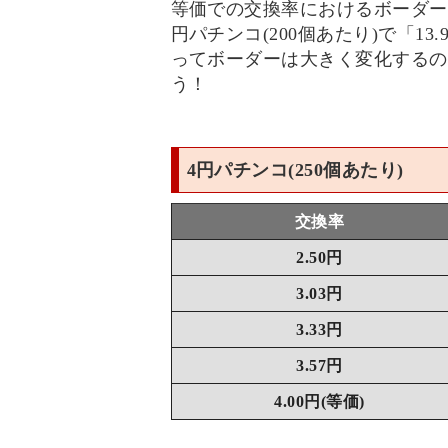
等価での交換率におけるボーダーは4
円パチンコ(200個あたり)で「1
ってボーダーは大きく変化するの
う！
4円パチンコ(250個あたり)
交換率
2.50円
3.03円
3.33円
3.57円
4.00円(等価)