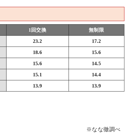
1回交換
無制限
23.2
17.2
18.6
15.6
15.6
14.5
15.1
14.4
13.9
13.9
※なな徹調べ