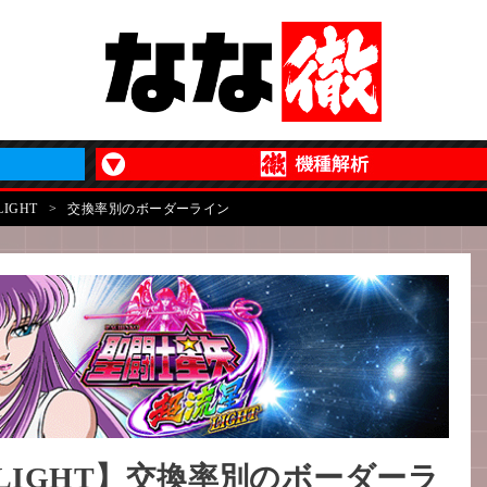
IGHT
>
交換率別のボーダーライン
LIGHT】交換率別のボーダーラ