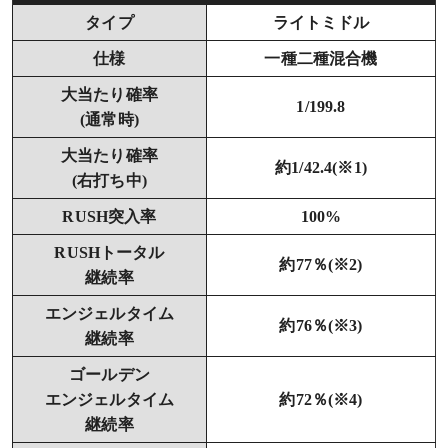
タイプ
ライトミドル
おすわり系アクション
仕様
一種二種混合機
大当たり確率
ターゲットカットイン予告
1/199.8
(通常時)
主要リーチ演出
大当たり確率
約1/42.4(※1)
(右打ち中)
シングルSPリーチ
RUSH突入率
100%
RUSHトータル
天使リーチ(ダブルSPリーチ)
約77％(※2)
継続率
ドデカSPリーチ
エンジェルタイム
約76％(※3)
継続率
大天使全回転
ゴールデン
エンジェルタイム
約72％(※4)
大当たりの種類
継続率