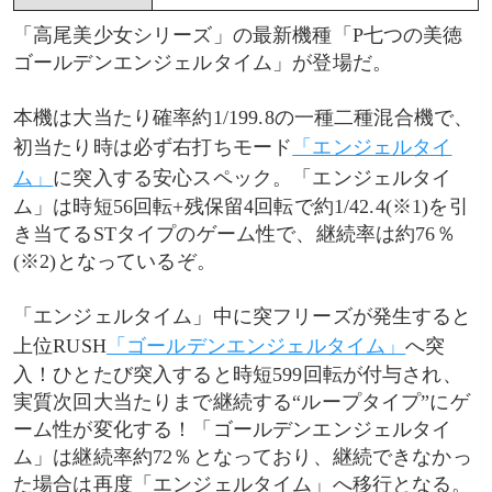
天願予告
「高尾美少女シリーズ」の最新機種「P七つの美徳
ゴールデンエンジェルタイム」が登場だ。
美バイブ予告
本機は大当たり確率約1/199.8の一種二種混合機で、
流星群予告
初当たり時は必ず右打ちモード
「エンジェルタイ
ム」
に突入する安心スペック。「エンジェルタイ
スクエルチャンス
ム」は時短56回転+残保留4回転で約1/42.4(※1)を引
き当てるSTタイプのゲーム性で、継続率は約76％
先読み演出
(※2)となっているぞ。
保留変化予告
「エンジェルタイム」中に突フリーズが発生すると
上位RUSH
「ゴールデンエンジェルタイム」
へ突
色保留変化
入！ひとたび突入すると時短599回転が付与され、
実質次回大当たりまで継続する“ループタイプ”にゲ
閃光保留変化
ーム性が変化する！「ゴールデンエンジェルタイ
ム」は継続率約72％となっており、継続できなかっ
先読み予告/ゾーン系演出
た場合は再度「エンジェルタイム」へ移行となる。