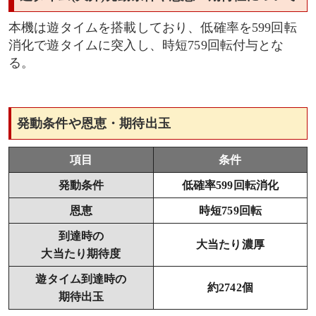
本機は遊タイムを搭載しており、低確率を599回転
消化で遊タイムに突入し、時短759回転付与とな
る。
発動条件や恩恵・期待出玉
項目
条件
発動条件
低確率599回転消化
恩恵
時短759回転
到達時の
大当たり濃厚
大当たり期待度
遊タイム到達時の
約2742個
期待出玉