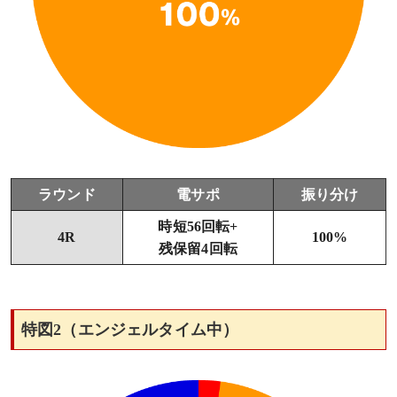
ラウンド
電サポ
振り分け
時短56回転+
4R
100%
残保留4回転
特図2（エンジェルタイム中）