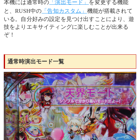
本機には通常時の
「演出モード」
を変更する機能
と、RUSH中の
「告知カスタム」
機能が搭載されて
いる。自分好みの設定を見つけ出すことにより、遊
技をよりエキサイティングに楽しむことが出来る
ぞ！
通常時演出モード一覧