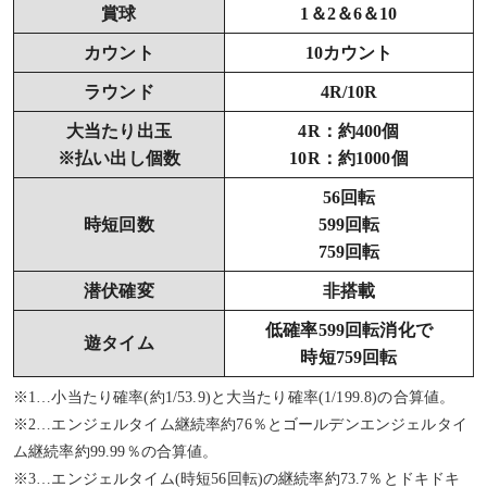
通常時の大当たり
賞球
1＆2＆6＆10
カウント
10カウント
祝福の道BONUS
ラウンド
4R/10R
右打ち中の大当たり
大当たり出玉
4R：約400個
※払い出し個数
10R：約1000個
エンジェルBONUS
56回転
時短回数
599回転
HYPERエンジェルBONUS
759回転
HYPERエンジェルBONUS GOLD
潜伏確変
非搭載
低確率599回転消化で
エンジェルタイム詳細
遊タイム
時短759回転
ゴールデンエンジェルタイム詳細
※1…小当たり確率(約1/53.9)と大当たり確率(1/199.8)の合算値。
※2…エンジェルタイム継続率約76％とゴールデンエンジェルタイ
ム継続率約99.99％の合算値。
※3…エンジェルタイム(時短56回転)の継続率約73.7％とドキドキ