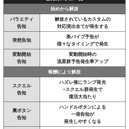
始めから解放
バラエティ
解放されているカスタムの
告知
対応演出全てが発生する
美バイブ予告が
突然告知
様々なタイミングで発生
変動開始
変動開始時の
告知
流星群予告発生率アップ
報酬により解放
ハズレ後にランプ発光
スクエル
+スクエル群発生で
告知
復活大当たり
ハンドルボタンによる
裏ボタン
一発告知が
告知
発生しやすくなる