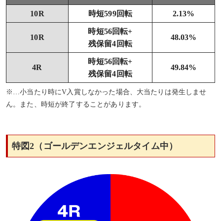
10R
時短599回転
2.13%
時短56回転+
10R
48.03%
残保留4回転
時短56回転+
4R
49.84%
残保留4回転
※…小当たり時にV入賞しなかった場合、大当たりは発生しませ
ん。また、時短が終了することがあります。
特図2（ゴールデンエンジェルタイム中）