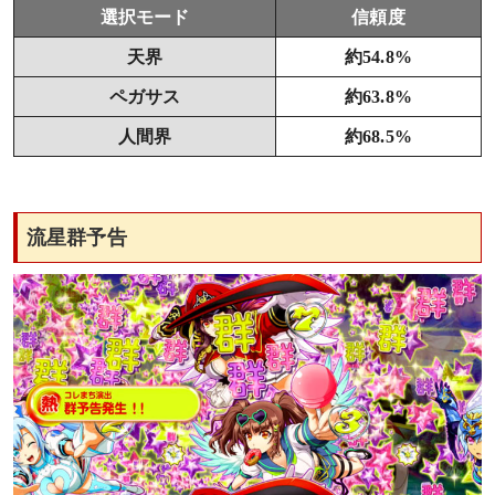
選択モード
信頼度
天界
約54.8%
ペガサス
約63.8%
人間界
約68.5%
流星群予告