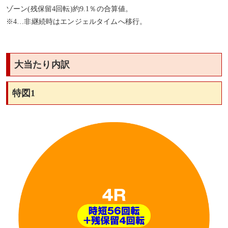
ゾーン(残保留4回転)約9.1％の合算値。
※4…非継続時はエンジェルタイムへ移行。
大当たり内訳
特図1