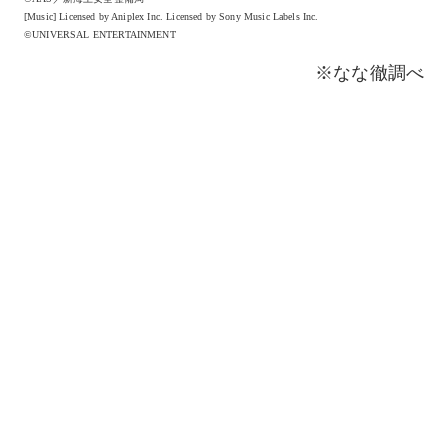
[Music] Licensed by Aniplex Inc. Licensed by Sony Music Labels Inc.
©UNIVERSAL ENTERTAINMENT
※なな徹調べ