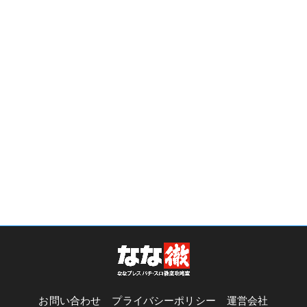
お問い合わせ
プライバシーポリシー
運営会社