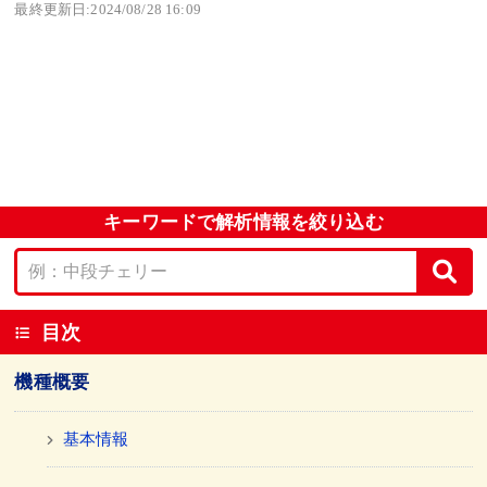
最終更新日:2024/08/28 16:09
キーワードで解析情報を絞り込む
目次
機種概要
基本情報