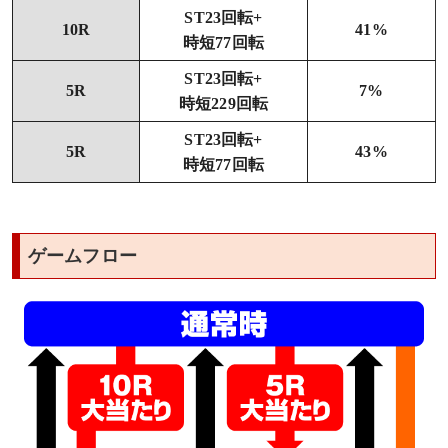
ST23回転+
10R
41%
時短77回転
ST23回転+
5R
7%
時短229回転
ST23回転+
5R
43%
時短77回転
ゲームフロー