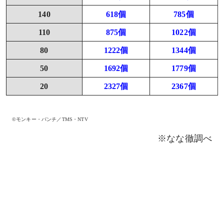
140
618個
785個
110
875個
1022個
80
1222個
1344個
50
1692個
1779個
20
2327個
2367個
©モンキー・パンチ／TMS・NTV
※なな徹調べ