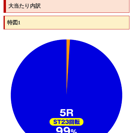
大当たり内訳
特図1