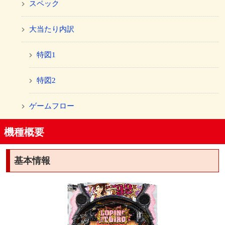
スペック
大当たり内訳
特図1
特図2
ゲームフロー
機種概要
攻略情報
交換率別のボーダーライン
基本情報
4円パチンコ(250個あたり)
1円パチンコ(200個あたり)