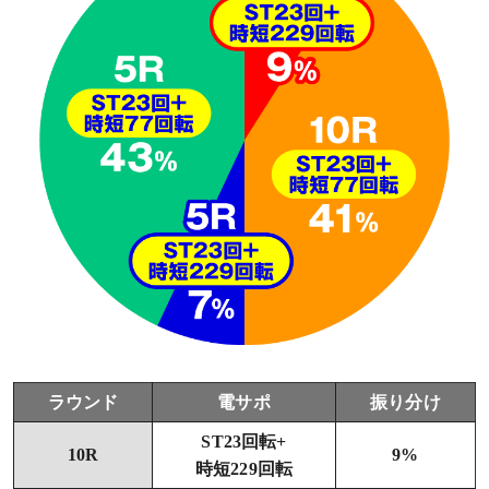
ラウンド
電サポ
振り分け
ST23回転+
10R
9%
時短229回転