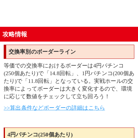
攻略情報
交換率別のボーダーライン
等価での交換率におけるボーダーは4円パチンコ
(250個あたり)で「14.8回転」、1円パチンコ(200個あ
たり)で「11.8回転」となっている。実戦ホールの交
換率によってボーダーは大きく変化するので、環境
に応じて数値をチェックして立ち回ろう！
>>算出条件などボーダーの詳細はこちら
4円パチンコ(250個あたり)