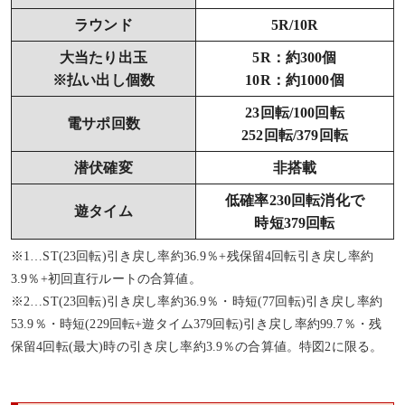
ラウンド
5R/10R
大当たり出玉
5R：約300個
※払い出し個数
10R：約1000個
23回転/100回転
電サポ回数
252回転/379回転
潜伏確変
非搭載
低確率230回転消化で
遊タイム
時短379回転
※1…ST(23回転)引き戻し率約36.9％+残保留4回転引き戻し率約
3.9％+初回直行ルートの合算値。
※2…ST(23回転)引き戻し率約36.9％・時短(77回転)引き戻し率約
53.9％・時短(229回転+遊タイム379回転)引き戻し率約99.7％・残
保留4回転(最大)時の引き戻し率約3.9％の合算値。特図2に限る。