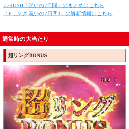
>>RUSH「呪いの7日間」のまとめはこちら
「Pリング 呪いの7日間3」の解析情報はこちら
通常時の大当たり
超リングBONUS