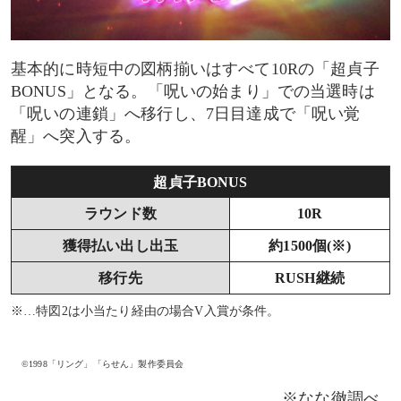
基本的に時短中の図柄揃いはすべて10Rの「超貞子
BONUS」となる。「呪いの始まり」での当選時は
「呪いの連鎖」へ移行し、7日目達成で「呪い覚
醒」へ突入する。
超貞子BONUS
ラウンド数
10R
獲得払い出し出玉
約1500個(※)
移行先
RUSH継続
※…特図2は小当たり経由の場合V入賞が条件。
©1998「リング」「らせん」製作委員会
※なな徹調べ