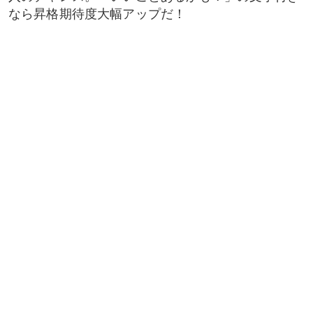
なら昇格期待度大幅アップだ！