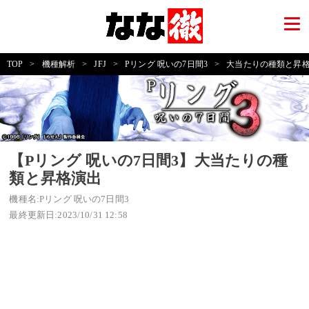
TOP
>
機種解析
>
JFJ
>
Pリング 呪いの7日間3
>
大当たりの種類と昇
【Pリング 呪いの7日間3】大当たりの種
類と昇格演出
機種名:Pリング 呪いの7日間3
最終更新日:2023/10/31 12:58