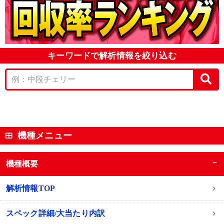
キーワードで解析情報を絞り込む
機種メニュー
−
機種概要
解析情報TOP
スペック詳細/大当たり内訳