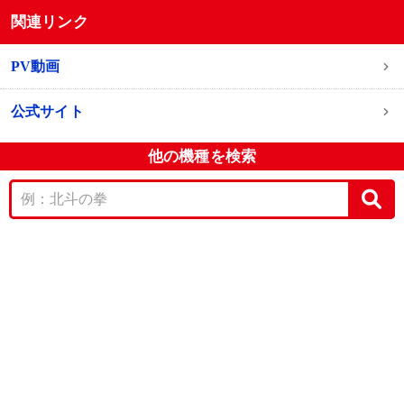
関連リンク
PV動画
公式サイト
他の機種を検索