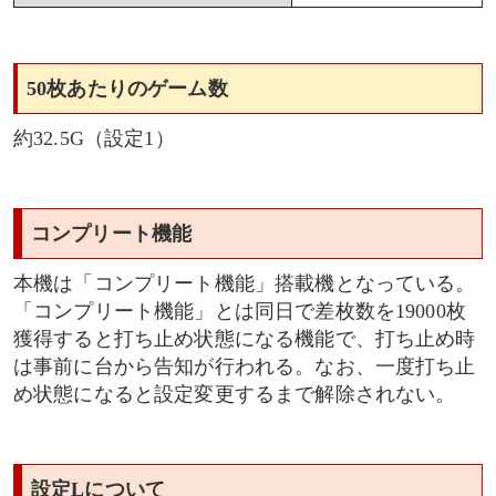
50枚あたりのゲーム数
約32.5G（設定1）
コンプリート機能
本機は「コンプリート機能」搭載機となっている。
「コンプリート機能」とは同日で差枚数を19000枚
獲得すると打ち止め状態になる機能で、打ち止め時
は事前に台から告知が行われる。なお、一度打ち止
め状態になると設定変更するまで解除されない。
設定Lについて