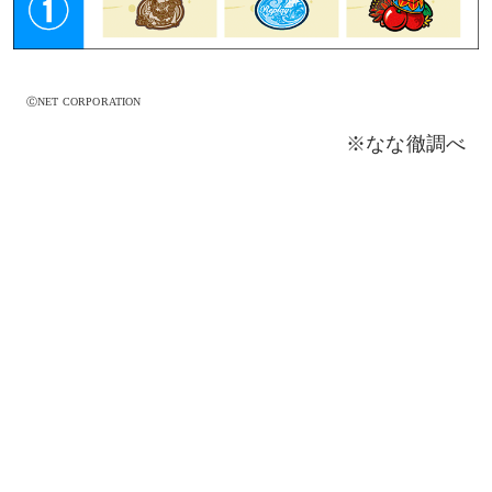
ⒸNET CORPORATION
※なな徹調べ