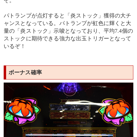
ぞ。
パトランプが点灯すると「炎ストック」獲得の大チ
ャンスとなっている。パトランプが虹色に輝くと大
量の「炎ストック」示唆となっており、平均7.4個の
ストックに期待できる強力な出玉トリガーとなって
いるぞ！
ボーナス確率