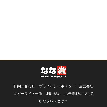
お問い合わせ
プライバシーポリシー
運営会社
コピーライト一覧
利用規約
広告掲載について
ななプレスとは？