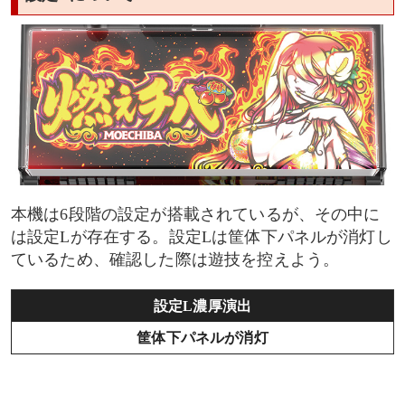
本機は6段階の設定が搭載されているが、その中に
は設定Lが存在する。設定Lは筐体下パネルが消灯し
ているため、確認した際は遊技を控えよう。
設定L濃厚演出
筐体下パネルが消灯