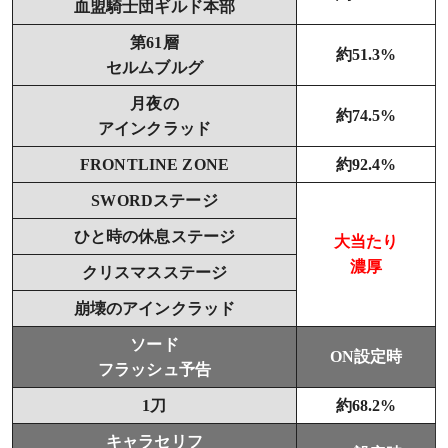
血盟騎士団ギルド本部
第61層
約51.3%
セルムブルグ
月夜の
約74.5%
アインクラッド
FRONTLINE ZONE
約92.4%
SWORDステージ
ひと時の休息ステージ
大当たり
濃厚
クリスマスステージ
崩壊のアインクラッド
ソード
ON設定時
フラッシュ予告
1刀
約68.2%
キャラセリフ