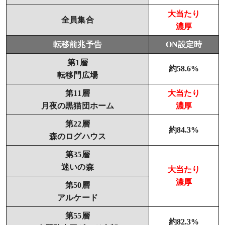
大当たり
全員集合
濃厚
転移前兆予告
ON設定時
第1層
約58.6%
転移門広場
第11層
大当たり
月夜の黒猫団ホーム
濃厚
第22層
約84.3%
森のログハウス
第35層
迷いの森
大当たり
濃厚
第50層
アルケード
第55層
約82.3%