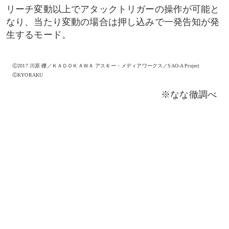
リーチ変動以上でアタックトリガーの操作が可能と
なり、当たり変動の場合は押し込みで一発告知が発
生するモード。
Ⓒ2017 川原 礫／ＫＡＤＯＫＡＷＡ アスキー・メディアワークス／SAO-A Project
ⒸKYORAKU
※なな徹調べ