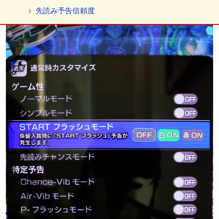
先読み予告信頼度
特定予告
お宝カスタマイズ
入賞時無音モード
入賞時Air-Vibモード
隠し演出アップモード
どシンプルモード
デッドorアライブモード