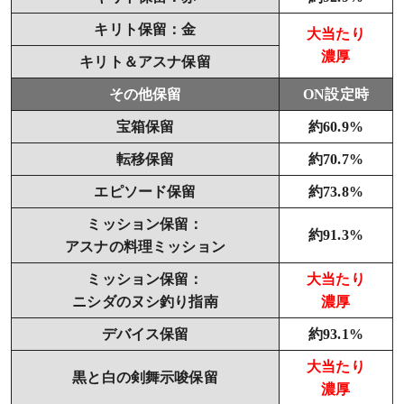
キリト保留：金
大当たり
濃厚
キリト＆アスナ保留
その他保留
ON設定時
宝箱保留
約60.9%
転移保留
約70.7%
エピソード保留
約73.8%
ミッション保留：
約91.3%
アスナの料理ミッション
ミッション保留：
大当たり
ニシダのヌシ釣り指南
濃厚
デバイス保留
約93.1%
大当たり
黒と白の剣舞示唆保留
濃厚