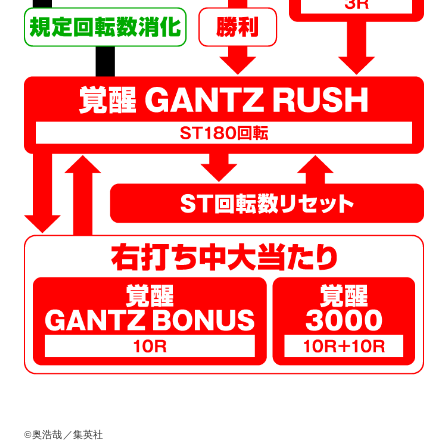
©奥浩哉／集英社