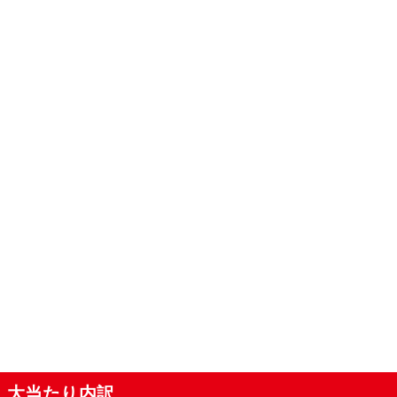
大当たり内訳