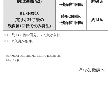
約1350個(※2)
約60％
+残保留1回転
RUSH復活
時短20回転
(電サポ終了後の
約14％
+残保留1回転
残保留1回転でのみ発生)
※1…約1350個×2回分。V入賞が条件。
※2…V入賞が条件。
©CAPCOM CO., LTD. ALL RIGHTS RESERVED.
©Fuji Shoji
※なな徹調べ