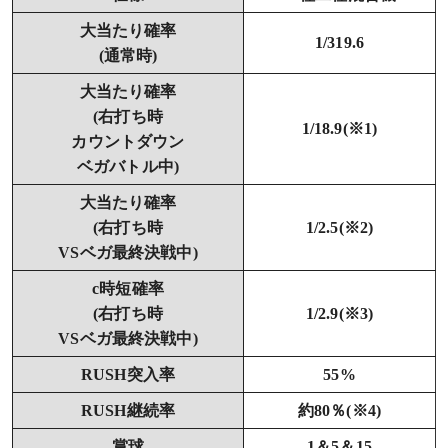
大当たり確率
1/319.6
(通常時)
大当たり確率
(右打ち時
1/18.9(※1)
カウントダウン
ベガバトル中)
大当たり確率
(右打ち時
1/2.5(※2)
VSベガ最終決戦中)
c時短確率
(右打ち時
1/2.9(※3)
VSベガ最終決戦中)
RUSH突入率
55%
RUSH継続率
約80％(※4)
賞球
1＆5＆15