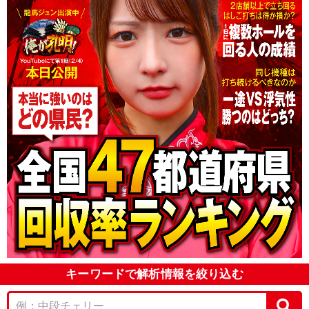
キーワードで解析情報を絞り込む