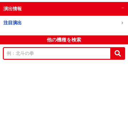
−
演出情報
注目演出
他の機種を検索