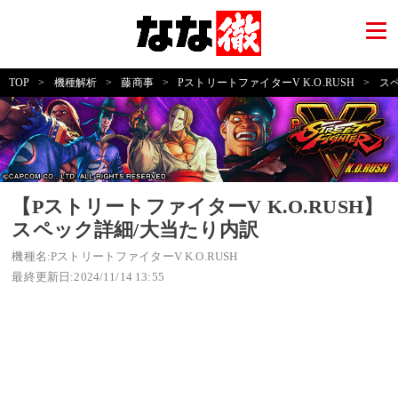
TOP
>
機種解析
>
藤商事
>
PストリートファイターV K.O.RUSH
>
ス
【PストリートファイターV K.O.RUSH】
スペック詳細/大当たり内訳
機種名:PストリートファイターV K.O.RUSH
最終更新日:2024/11/14 13:55