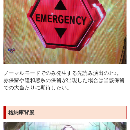
ノーマルモードでのみ発生する先読み演出の1つ。
赤保留や違和感系の保留が出現した場合は当該保留
での大当たりに期待したい。
格納庫背景