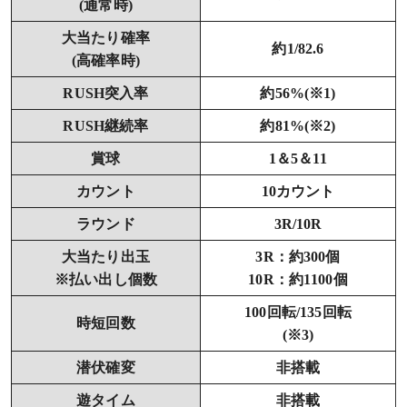
7図柄揃い
(通常時)
大当たり確率
IMPACT MODE
約1/82.6
(高確率時)
RUSH突入率
約56%(※1)
演出モード
RUSH継続率
約81%(※2)
予告演出
賞球
1＆5＆11
保留変化予告
カウント
10カウント
ラウンド
3R/10R
ドックン前兆予告
大当たり出玉
3R：約300個
※払い出し個数
10R：約1100個
チャンス背景変化
100回転/135回転
時短回数
押しボタン予告
(※3)
潜伏確変
非搭載
エヴァチャンス文字予告
遊タイム
非搭載