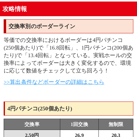
攻略情報
交換率別のボーダーライン
等価での交換率におけるボーダーは4円パチンコ
(250個あたり)で「16.8回転」、1円パチンコ(200個あ
たり)で「13.4回転」となっている。実戦ホールの交
換率によってボーダーは大きく変化するので、環境
に応じて数値をチェックして立ち回ろう！
>>算出条件などボーダーの詳細はこちら
4円パチンコ(250個あたり)
交換率
1回交換
無制限
2.50円
26.9
20.3