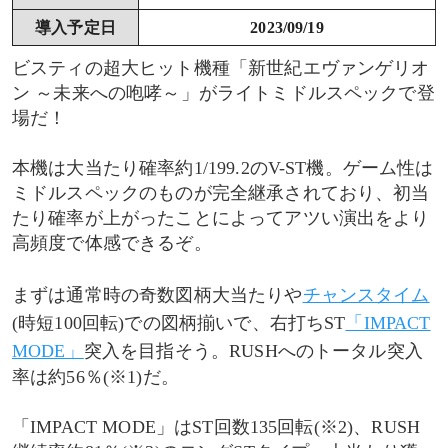
導入予定日
2023/09/19
格納庫背景
ビスティの超大ヒット機種「新世紀エヴァンゲリオ
セリフ予告
ン ～未来への咆哮～」がライトミドルスペックで登
場だ！
SU予告
本機は大当たり確率約1/199.2のV-ST機。ゲーム性は
ロンギヌスの槍疑似連
ミドルスペックのものが完全継承されており、初当
たり確率が上がったことによってアツい演出をより
キャラ連続予告
高頻度で体感できるぞ。
リーチ演出
まずは通常時の奇数図柄大当たりや
チャンスタイム
(時短100回転)での図柄揃いで、右打ちST
「IMPACT
シンクロリーチ
MODE」
突入を目指そう。RUSHへのトータル突入
率は約56％(※1)だ。
CG系エヴァリーチ
「IMPACT MODE」はST回数135回転(※2)、RUSH
ストーリーリーチ