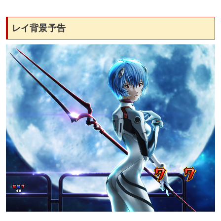
レイ背景予告