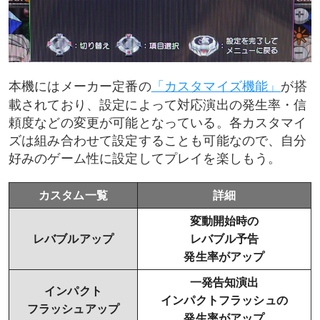
本機にはメーカー定番の
「カスタマイズ機能」
が搭
載されており、設定によって対応演出の発生率・信
頼度などの変更が可能となっている。各カスタマイ
ズは組み合わせて設定することも可能なので、自分
好みのゲーム性に設定してプレイを楽しもう。
カスタム一覧
詳細
変動開始時の
レバブルアップ
レバブル予告
発生率がアップ
一発告知演出
インパクト
インパクトフラッシュの
フラッシュアップ
発生率がアップ