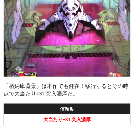
「格納庫背景」は本作でも健在！移行するとその時
点で大当たり+ST突入濃厚だ。
信頼度
大当たり+ST突入濃厚