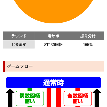
ラウンド
電サポ
振り分け
10R確変
ST135回転
100%
ゲームフロー