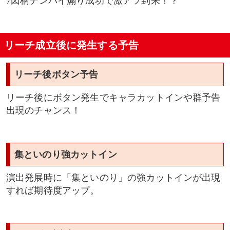
7図柄テンパイ煽り成功で激アツ到来！？
リーチ成立後に発生する予告
リーチ後ボタン予告
リーチ後にボタン発生でキャラカットインや群予告
出現のチャンス！
集といのり強カットイン
演出発展時に「集といのり」の強カットインが出現
すれば期待度アップ。