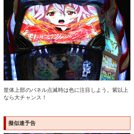
筐体上部のパネル点滅時は色に注目しよう。紫以上
なら大チャンス！
擬似連予告