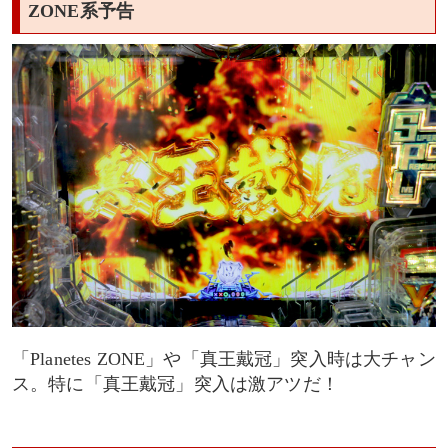
ZONE系予告
「Planetes ZONE」や「真王戴冠」突入時は大チャン
ス。特に「真王戴冠」突入は激アツだ！