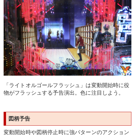
「ライトオルゴールフラッシュ」は変動開始時に役
物がフラッシュする予告演出。色に注目しよう。
図柄予告
変動開始時や図柄停止時に強パターンのアクション