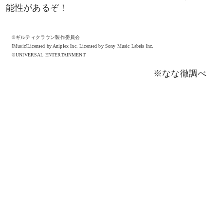
能性があるぞ！
©ギルティクラウン製作委員会
[Music]Licensed by Aniplex Inc. Licensed by Sony Music Labels Inc.
©UNIVERSAL ENTERTAINMENT
※なな徹調べ