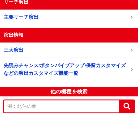
−
リーチ演出
主要リーチ演出
−
演出情報
三大演出
先読みチャンス/ボタンバイブアップ/保留カスタマイズ
などの演出カスタマイズ機能一覧
他の機種を検索