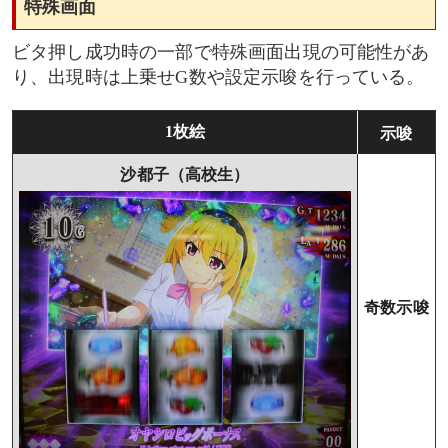
特殊画面
ビタ押し成功時の一部で特殊画面出現の可能性があ
り、出現時は上乗せG数や設定示唆を行っている。
1枚絵
示唆
沙都子（高校生）
奇数示唆