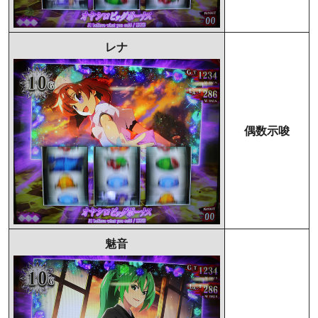
レナ
偶数示唆
魅音