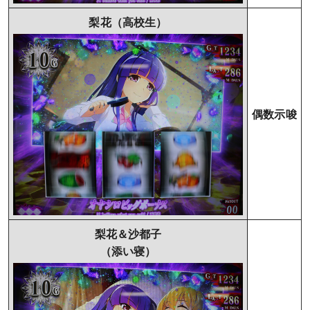
梨花（高校生）
偶数示唆
梨花＆沙都子
（添い寝）