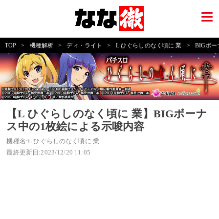
TOP
>
機種解析
>
ディ・ライト
>
L ひぐらしのなく頃に 業
>
BIGボ
【L ひぐらしのなく頃に 業】BIGボーナ
ス中の1枚絵による示唆内容
機種名:L ひぐらしのなく頃に 業
最終更新日:2023/12/20 11:05