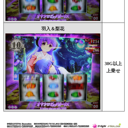
羽入＆梨花
30G以上
上乗せ