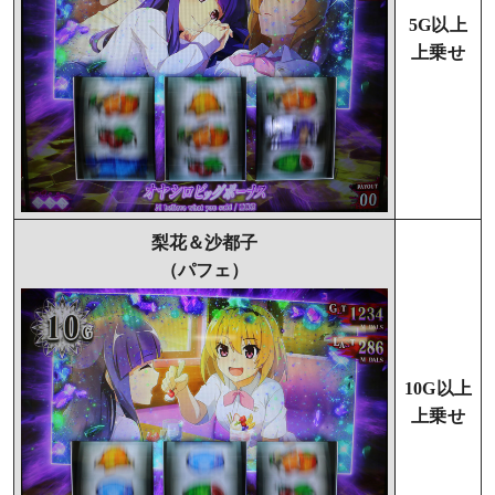
5G以上
上乗せ
梨花＆沙都子
（パフェ）
10G以上
上乗せ