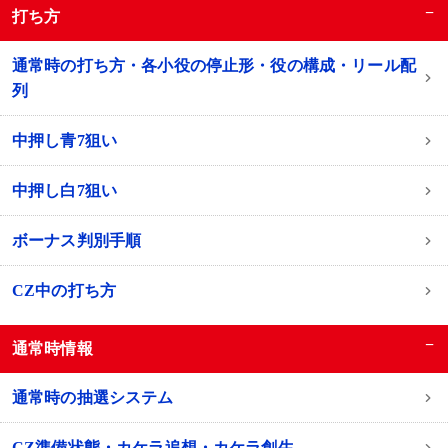
−
打ち方
通常時の打ち方・各小役の停止形・役の構成・リール配
列
中押し青7狙い
中押し白7狙い
ボーナス判別手順
CZ中の打ち方
−
通常時情報
通常時の抽選システム
CZ準備状態・カケラ追想・カケラ創生