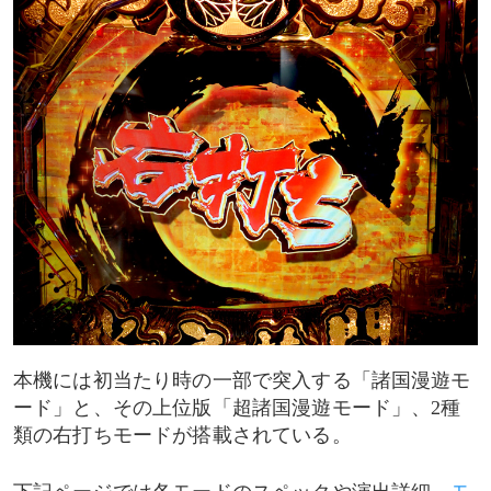
超諸国漫遊モード突入時に選択できる演出モード
超諸国漫遊モード中の演出
画面切り裂き演出
図柄ボタン演出
シルエット予告
モード共通演出
悪代官リーチ
本機には初当たり時の一部で突入する「諸国漫遊モ
ード」と、その上位版「超諸国漫遊モード」、2種
類の右打ちモードが搭載されている。