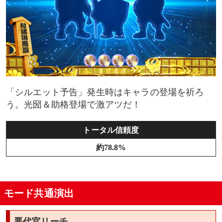
「シルエット予告」発生時はキャラの登場を祈ろ
う。光圀＆助格登場で激アツだ！
トータル信頼度
約78.8%
モード共通演出
悪代官リーチ