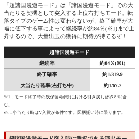
「超諸国漫遊モード」は「諸国漫遊モード」での大
当たりを契機として突入する上位右打ちモード。転
落タイプのゲーム性は変わらないが、終了確率が大
幅に低下する事によって継続率が約84％(※1)まで上
昇するので、大量出玉の獲得に期待が持てるぞ！
超諸国漫遊モード
継続率
約84％(※1)
終了確率
約1/319.9
大当たり確率(右打ち中)
約1/67.7
※1…モード終了時の残保留4回転における引き戻し(約5.8％)含
む。
※…小当たり時はV入賞が条件です。図柄揃い時に限ります。
超諸国漫遊モード突入時に選択できる演出モー