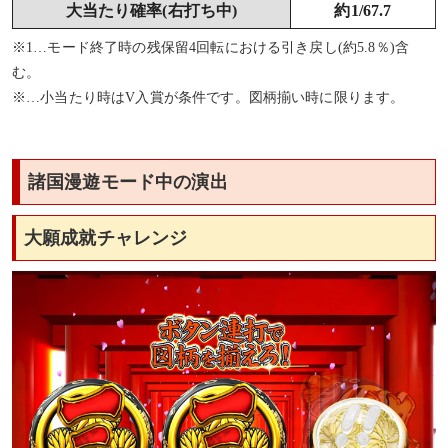
大当たり確率(右打ち中)
約1/67.7
※1…モード終了時の残保留4回転における引き戻し(約5.8％)含
む。
※…小当たり時はV入賞が条件です。図柄揃い時に限ります。
諸国漫遊モード中の演出
大願成就チャレンジ