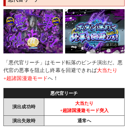
「悪代官リーチ」はモード転落のピンチ演出だ。悪
代官の悪事を阻止し終幕を回避できれば
大当たり
+超諸国漫遊モード
へ！
悪代官リーチ
大当たり
演出成功時
+超諸国漫遊モード突入
演出失敗時
通常へ