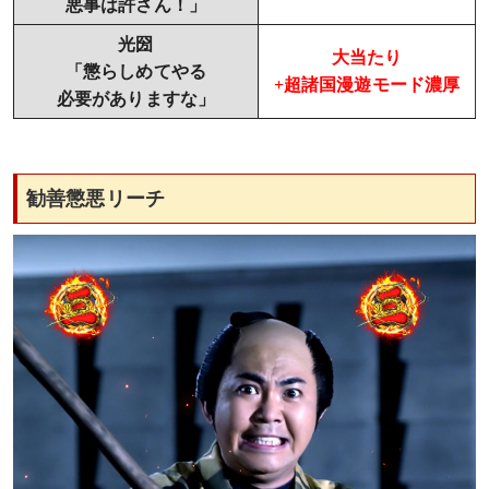
悪事は許さん！」
光圀
大当たり
「懲らしめてやる
+超諸国漫遊モード濃厚
必要がありますな」
勧善懲悪リーチ