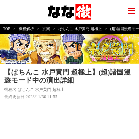
TOP
>
機種解析
>
京楽
>
ぱちんこ 水戸黄門 超極上
>
(超)諸国漫遊モ
【ぱちんこ 水戸黄門 超極上】(超)諸国漫
遊モード中の演出詳細
機種名:ぱちんこ 水戸黄門 超極上
最終更新日:2023/11/30 11:55