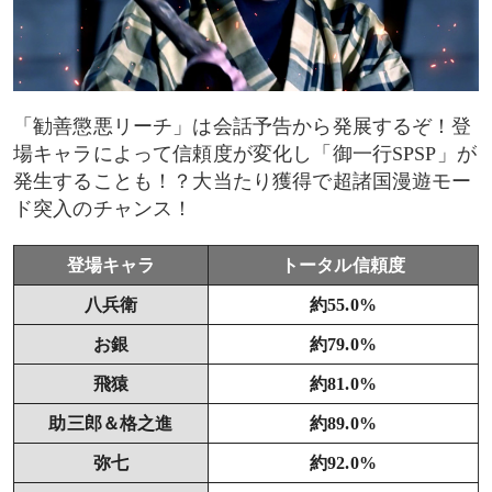
「勧善懲悪リーチ」は会話予告から発展するぞ！登
場キャラによって信頼度が変化し「御一行SPSP」が
発生することも！？大当たり獲得で超諸国漫遊モー
ド突入のチャンス！
登場キャラ
トータル信頼度
八兵衛
約55.0%
お銀
約79.0%
飛猿
約81.0%
助三郎＆格之進
約89.0%
弥七
約92.0%