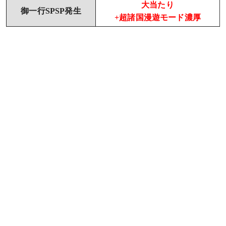
大当たり
御一行SPSP発生
+超諸国漫遊モード濃厚