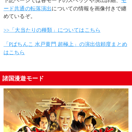
下記ページでは各モードのスペックや演出詳細、
モ
ード共通の転落演出
についての情報を画像付きで纏
めているぞ。
>>「大当たりの種類」についてはこちら
「Pぱちんこ 水戸黄門 超極上」の演出信頼度まとめ
はこちら
諸国漫遊モード