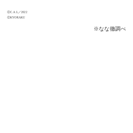
ⒸC.A.L／2022
ⒸKYORAKU
※なな徹調べ