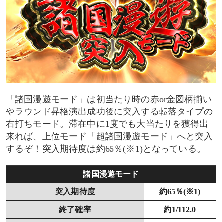
「諸国漫遊モード」は初当たり時の赤or金図柄揃い
やラウンド昇格演出成功後に突入する転落タイプの
右打ちモード。滞在中に1度でも大当たりを獲得出
来れば、上位モード「超諸国漫遊モード」へと突入
するぞ！突入期待度は約65％(※1)となっている。
諸国漫遊モード
突入期待度
約65％(※1)
終了確率
約1/112.0