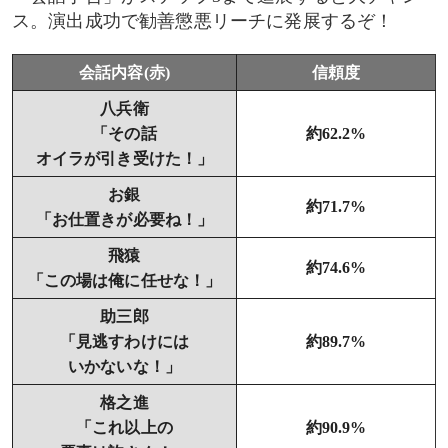
ス。演出成功で勧善懲悪リーチに発展するぞ！
会話内容(赤)
信頼度
八兵衛
「その話
約62.2%
オイラが引き受けた！」
お銀
約71.7%
「お仕置きが必要ね！」
飛猿
約74.6%
「この場は俺に任せな！」
助三郎
「見逃すわけには
約89.7%
いかないな！」
格之進
「これ以上の
約90.9%