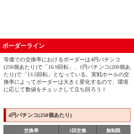
ボーダーライン
等価での交換率におけるボーダーは4円パチンコ
(250個あたり)で「16.9回転」、1円パチンコ(200個あ
たり)で「13.5回転」となっている。実戦ホールの交
換率によってボーダーは大きく変化するので、環境
に応じて数値をチェックして立ち回ろう！
4円パチンコ(250個あたり)
交換率
1回交換
無制限