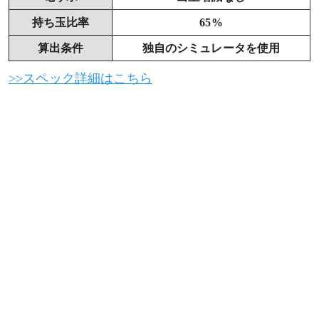
持ち玉比率
65%
算出条件
独自のシミュレータを使用
>>スペック詳細はこちら