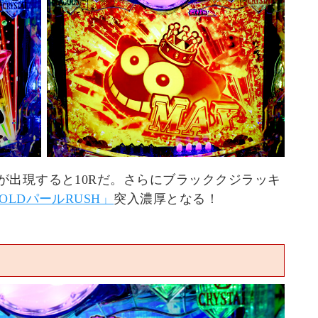
が出現すると10Rだ。さらにブラッククジラッキ
OLDパールRUSH」
突入濃厚となる！