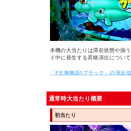
本機の大当たりは滞在状態や揃う
ド中に発生する昇格演出について
「P大海物語5ブラック」の演出
通常時大当たり概要
初当たり