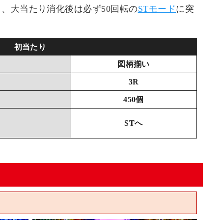
り、大当たり消化後は必ず50回転の
STモード
に突
初当たり
図柄揃い
3R
450個
STへ