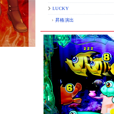
LUCKY
昇格演出