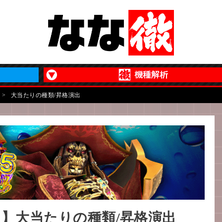
>
大当たりの種類/昇格演出
ク】大当たりの種類/昇格演出