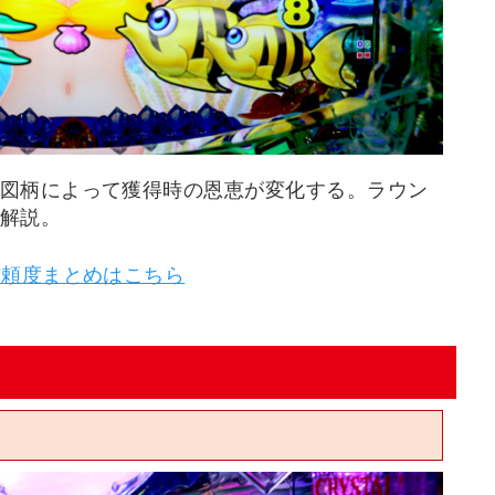
図柄によって獲得時の恩恵が変化する。ラウン
解説。
信頼度まとめはこちら