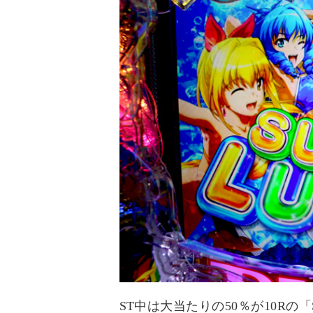
ST中は大当たりの50％が10Rの「